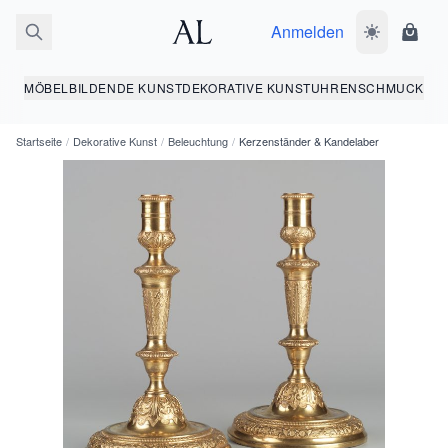
Anmelden
Dunkelmodus
Ware
MÖBEL
BILDENDE KUNST
DEKORATIVE KUNST
UHREN
SCHMUCK
Startseite
/
Dekorative Kunst
/
Beleuchtung
/
Kerzenständer & Kandelaber