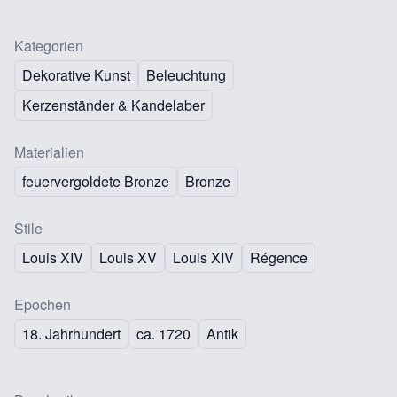
Kategorien
Dekorative Kunst
Beleuchtung
Kerzenständer & Kandelaber
Materialien
feuervergoldete Bronze
Bronze
Stile
Louis XIV
Louis XV
Louis XIV
Régence
Epochen
18. Jahrhundert
ca. 1720
Antik