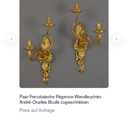
‹
›
Verkaeuferse
Paar Französische Régence-Wandleuchter,
Paar fran
André-Charles Boulle zugeschrieben
Zéphyrs
Preis auf Anfrage
Preis auf