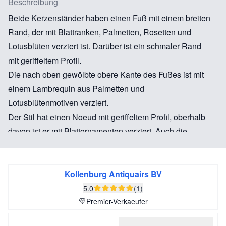
Beschreibung
Beide Kerzenständer haben einen Fuß mit einem breiten
Rand, der mit Blattranken, Palmetten, Rosetten und
Lotusblüten verziert ist. Darüber ist ein schmaler Rand
mit geriffeltem Profil.
Die nach oben gewölbte obere Kante des Fußes ist mit
einem Lambrequin aus Palmetten und
Lotusblütenmotiven verziert.
Der Stil hat einen Noeud mit geriffeltem Profil, oberhalb
davon ist er mit Blattornamenten verziert. Auch die
Bobèche hat einen Rand mit Blattornamenten und
zudem zwei schmale Bänder: ein glattes und eines mit
geriffeltem Profil.
Kollenburg Antiquairs BV
5.0
(1)
Premier-Verkaeufer
Die französische Régence (1715-1723) ist die Periode,