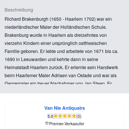
Beschreibung
Richard Brakenburgh (1650 - Haarlem 1702) war ein
niederländischer Maler der Holländischen Schule.
Brakenburg wurde in Haarlem als dreizehntes von
vierzehn Kindern einer ursprünglich ostfriesischen
Familie geboren. Er lebte und arbeitete von 1671 bis ca.
1690 in Leeuwarden und kehrte dann in seine
Heimatstadt Haarlem zurück. Er erlernte sein Handwerk
beim Haarlemer Maler Adriaen van Ostade und war als
Genremaler ein treuer Nachahmer von Jan Steen. Er
machte sich auch einen bescheidenen Namen als
Porträtmaler und Dichter. In Leeuwarden war er
möglicherweise Lehrmeister des friesischen Malers von
Van Nie Antiquairs
Seestücken, Wigerus Vitringa.
5.0
(5)
Premier-Verkaeufer