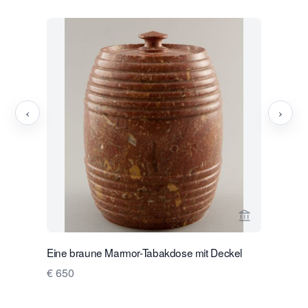
‹
›
Verkaeuferse
Eine braune Marmor-Tabakdose mit Deckel
Ein Hasso
€ 650
Preis auf