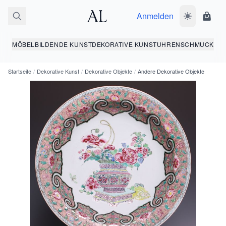
Anmelden
Dunkelmodus
Ware
MÖBEL
BILDENDE KUNST
DEKORATIVE KUNST
UHREN
SCHMUCK
Startseite
/
Dekorative Kunst
/
Dekorative Objekte
/
Andere Dekorative Objekte