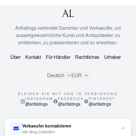
Artlistings verbindet Sammler und Verkaeufer, um
aussergewoehnliche Kunst und Antiquitaeten zu
entdecken, zu praesentieren und zu erwerben.
Über
Kontakt
Für Händler
Rechtliches
Urheber
Deutsch
EUR
BLEIBEN SIE MIT UNS IN VERBINDUNG
INSTAGRAM
FACEBOOK
PINTEREST
@artlistings
@artlistings
@artlistings
© 2026
ArtListings™
. All Rights Reserved.
Verkaeufer kontaktieren
This site is protected by reCAPTCHA and the Google
Privacy
Van Brug Collection
Policy
and
Terms of Service
apply.