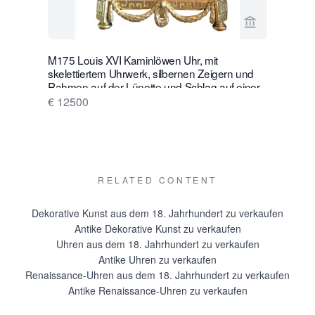
Verkaeuferse
M175 Louis XVI Kaminlöwen Uhr, mit
W28 Große 
skelettiertem Uhrwerk, silbernen Zeigern und
Wanduhr m
Rahmen auf der Lünette und Schlag auf einer
€ 16500
silbernen Glocke
€ 12500
RELATED CONTENT
Dekorative Kunst aus dem 18. Jahrhundert zu verkaufen
Antike Dekorative Kunst zu verkaufen
Uhren aus dem 18. Jahrhundert zu verkaufen
Antike Uhren zu verkaufen
Renaissance-Uhren aus dem 18. Jahrhundert zu verkaufen
Antike Renaissance-Uhren zu verkaufen