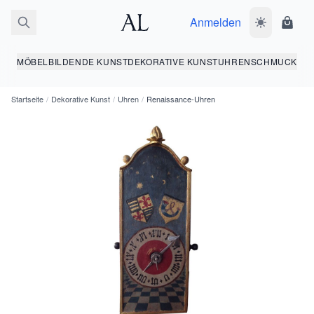
Anmelden
Dunkelmodus
Ware
MÖBEL
BILDENDE KUNST
DEKORATIVE KUNST
UHREN
SCHMUCK
Startseite
/
Dekorative Kunst
/
Uhren
/
Renaissance-Uhren