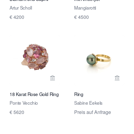
Artur Scholl
Mangiarotti
€ 4200
€ 4500
Verkaeuferseite von Marij Kaak anseh
Verkaeu
18 Karat Rose Gold Ring
Ring
Ponte Vecchio
Sabine Eekels
€ 5620
Preis auf Anfrage