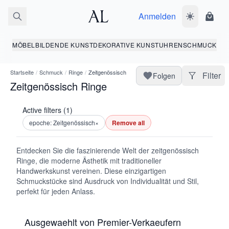
Anmelden
Dunkelmodus
Ware
MÖBEL
BILDENDE KUNST
DEKORATIVE KUNST
UHREN
SCHMUCK
Startseite
/
Schmuck
/
Ringe
/
Zeitgenössisch
Filter
Folgen
Zeitgenössisch Ringe
Active filters (1)
epoche: Zeitgenössisch
×
Remove all
Entdecken Sie die faszinierende Welt der zeitgenössisch
Ringe, die moderne Ästhetik mit traditioneller
Handwerkskunst vereinen. Diese einzigartigen
Schmuckstücke sind Ausdruck von Individualität und Stil,
perfekt für jeden Anlass.
Ausgewaehlt von Premier-Verkaeufern