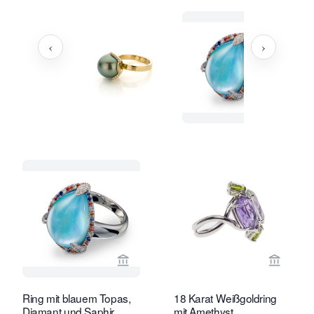
‹
›
Verkaeuferseite von Marij Kaak anseh
Verkaeu
Ring mit blauem Topas,
18 Karat Weißgoldring
Diamant und Saphir
mit Amethyst