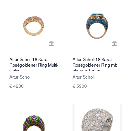
Verkaeuferseite von Marij Kaak anseh
Verkaeu
Artur Scholl 18 Karat
Artur Scholl 18 Karat
Roségoldener Ring Multi-
Roségoldener Ring mit
Color
blauem Topas
Artur Scholl
Artur Scholl
€ 4200
€ 5900