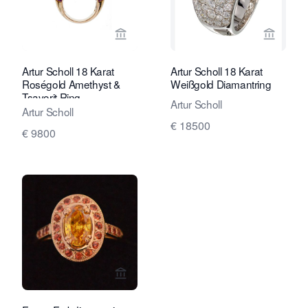
Verkaeuferseite von Marij Kaak anseh
Verkaeu
Artur Scholl 18 Karat
Artur Scholl 18 Karat
Roségold Amethyst &
Weißgold Diamantring
Tsavorit Ring
Artur Scholl
Artur Scholl
€ 18500
€ 9800
Verkaeuferseite von Rocks and Clock