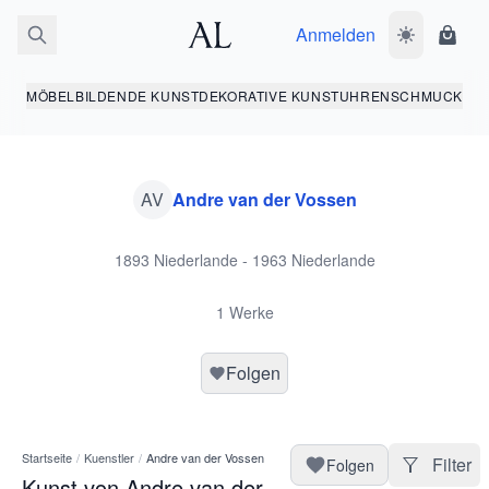
Anmelden
Dunkelmodus
Ware
MÖBEL
BILDENDE KUNST
DEKORATIVE KUNST
UHREN
SCHMUCK
AV
Andre van der Vossen
1893 Niederlande - 1963 Niederlande
1 Werke
Folgen
Startseite
/
Kuenstler
/
Andre van der Vossen
Filter
Folgen
Kunst von Andre van der