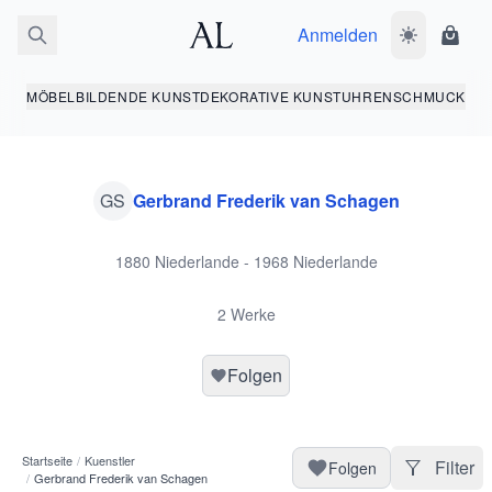
Anmelden
Dunkelmodus
Ware
MÖBEL
BILDENDE KUNST
DEKORATIVE KUNST
UHREN
SCHMUCK
GS
Gerbrand Frederik van Schagen
1880 Niederlande - 1968 Niederlande
2 Werke
Folgen
Startseite
/
Kuenstler
Filter
Folgen
/
Gerbrand Frederik van Schagen