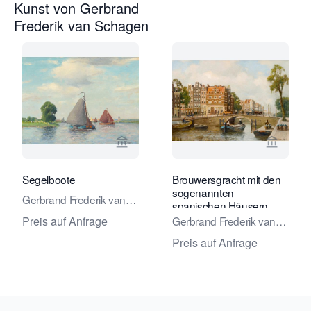
Kunst von Gerbrand
Frederik van Schagen
Verkaeuferseite von Studio 2000 Kun
Verkaeu
Segelboote
Brouwersgracht mit den
sogenannten
Gerbrand Frederik van
spanischen Häusern
Schagen
Gerbrand Frederik van
Preis auf Anfrage
Schagen
Preis auf Anfrage