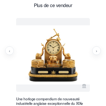
Plus de ce vendeur
‹
›
Voir la page
Une horloge compendium de nouveauté
Une belle 
industrielle anglaise exceptionnelle du XIXe
Charles X,