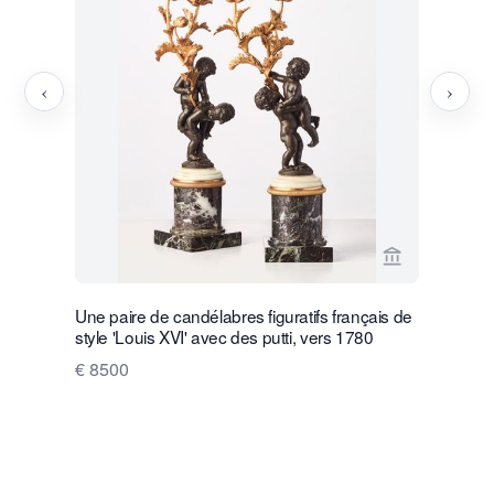
‹
›
Voir la page
Une paire de candélabres figuratifs français de
Paire de p
style 'Louis XVI' avec des putti, vers 1780
€ 3500
€ 8500