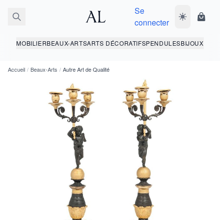
Se
Basculer le 
Panie
connecter
MOBILIER
BEAUX-ARTS
ARTS DÉCORATIFS
PENDULES
BIJOUX
Accueil
/
Beaux-Arts
/
Autre Art de Qualité