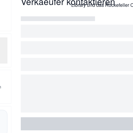
Verkaeufer kontaktieren
Library und das Rockefeller C
n