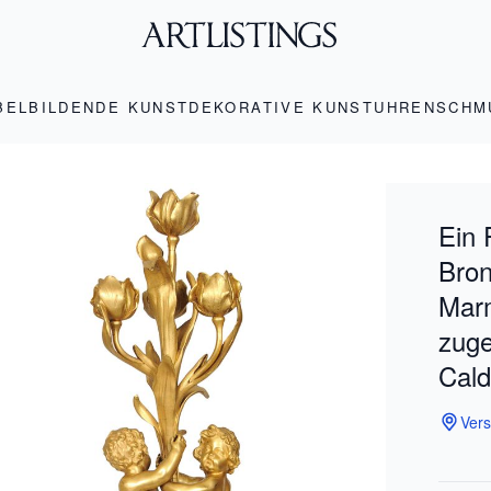
BEL
BILDENDE KUNST
DEKORATIVE KUNST
UHREN
SCHM
Ein 
Bron
Marm
zuge
Cald
Vers