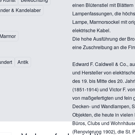
einen Blütenstiel mit Blättern
änder & Kandelaber
Lampenfassungen, die höchste
Lampe, Marmorsockel mit orig
elektrische Kabel.
Marmor
Die hohe Ausführung der Br
eine Zuschreibung an die Fir
undert
Antik
Edward F. Caldwell & Co., au
und Hersteller von elektrisc
des 19. bis Mitte des 20. Ja
(1851-1914) und Victor F. von
von maßgefertigten und fein g
Decken- und Wandlampen, St
Objekten, die heute in viele
Büros, Clubs und Wohnhäuser
(Renovierung 1902), die St. 