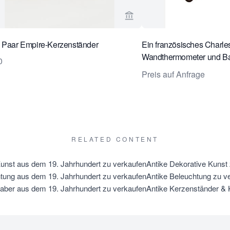
erseite von Toebosch Antiques ansehen
Verkaeuferseite von Toebo
e Paar Empire-Kerzenständer
Ein französisches Charl
Wandthermometer und Bar
0
von Lerebours, ca. 1835.
Preis auf Anfrage
RELATED CONTENT
unst aus dem 19. Jahrhundert zu verkaufen
Antike Dekorative Kunst
tung aus dem 19. Jahrhundert zu verkaufen
Antike Beleuchtung zu v
aber aus dem 19. Jahrhundert zu verkaufen
Antike Kerzenständer & 