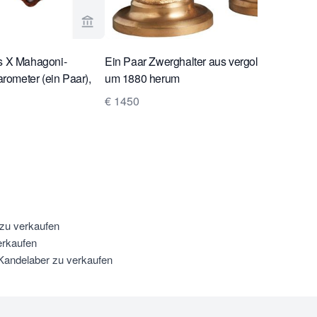
sch Antiques ansehen
Verkaeuferseite von Toebosch Antiques anse
es X Mahagoni-
Ein Paar Zwerghalter aus vergoldeter Bronze
ometer (ein Paar),
um 1880 herum
€ 1450
 zu verkaufen
erkaufen
Kandelaber zu verkaufen