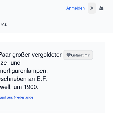
Anmelden
Dunkelmodus 
Waren
UCK
Paar großer vergoldeter
Gefaellt mir
ze- und
orfigurenlampen,
schrieben an E.F.
well, um 1900.
and aus Niederlande