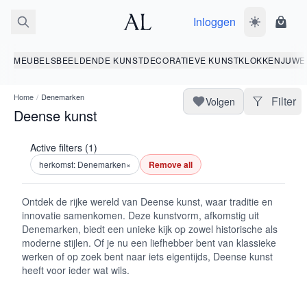
Inloggen
Wissel donk
Wink
MEUBELS
BEELDENDE KUNST
DECORATIEVE KUNST
KLOKKEN
JUWE
Home
/
Denemarken
Filter
Volgen
Deense kunst
Active filters (1)
herkomst: Denemarken
×
Remove all
Ontdek de rijke wereld van Deense kunst, waar traditie en
innovatie samenkomen. Deze kunstvorm, afkomstig uit
Denemarken, biedt een unieke kijk op zowel historische als
moderne stijlen. Of je nu een liefhebber bent van klassieke
werken of op zoek bent naar iets eigentijds, Deense kunst
heeft voor ieder wat wils.