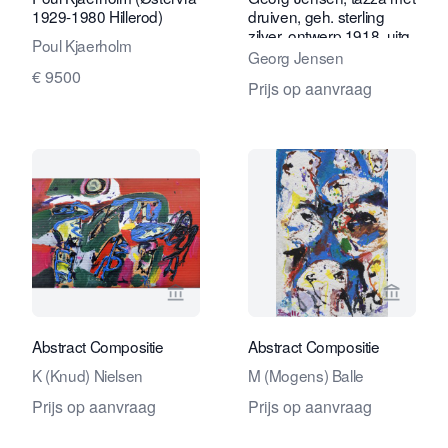
1929-1980 Hillerod)
druiven, geh. sterling
zilver, ontwerp 1918, uitg.
Poul Kjaerholm
1925-1932
Georg Jensen
€ 9500
Prijs op aanvraag
Bekijk verkoperspagina van Kunsthan
Bekijk 
Abstract Compositie
Abstract Compositie
K (Knud) Nielsen
M (Mogens) Balle
Prijs op aanvraag
Prijs op aanvraag