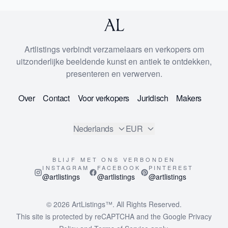
Artlistings verbindt verzamelaars en verkopers om
uitzonderlijke beeldende kunst en antiek te ontdekken,
presenteren en verwerven.
Over
Contact
Voor verkopers
Juridisch
Makers
Nederlands
EUR
BLIJF MET ONS VERBONDEN
INSTAGRAM
FACEBOOK
PINTEREST
@artlistings
@artlistings
@artlistings
© 2026
ArtListings™
. All Rights Reserved.
This site is protected by reCAPTCHA and the Google
Privacy