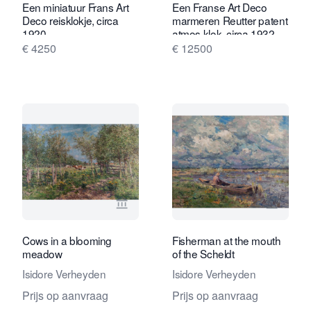
Een miniatuur Frans Art
Een Franse Art Deco
Deco reisklokje, circa
marmeren Reutter patent
1920
atmos klok, circa 1932
€ 4250
€ 12500
Bekijk verkoperspagina van Daatselaar
Bekijk 
Cows in a blooming
Fisherman at the mouth
meadow
of the Scheldt
Isidore Verheyden
Isidore Verheyden
Prijs op aanvraag
Prijs op aanvraag