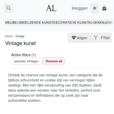
Inloggen
Wissel donk
Wink
MEUBELS
BEELDENDE KUNST
DECORATIEVE KUNST
KLOKKEN
JUWE
Home
/
Vintage
Filter
Volgen
Vintage kunst
Active filters (1)
periode: Vintage
×
Remove all
Ontdek de charme van vintage kunst, een categorie die de
tijdloze schoonheid en unieke stijl van vervlogen tijden
vastlegt. Met een rijke verzameling van 295 stukken, biedt
deze selectie een venster naar het verleden, perfect voor
verzamelaars en liefhebbers die op zoek zijn naar
authentieke stukken.