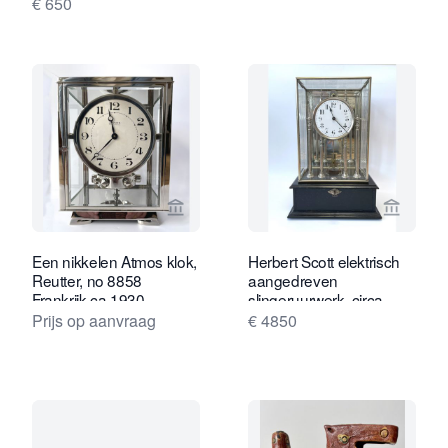
€ 650
Bekijk verkoperspagina van Van Drev
Bekijk 
Een nikkelen Atmos klok,
Herbert Scott elektrisch
Reutter, no 8858
aangedreven
Frankrijk ca.1930.
slingeruurwerk, circa
1902.
Prijs op aanvraag
€ 4850