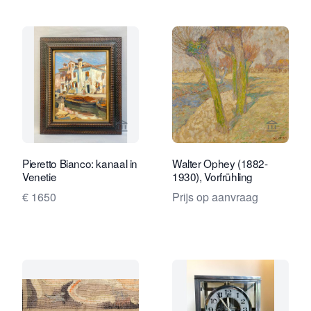
Bekijk verkoperspagina van Robert Sc
Bekijk 
Pieretto Bianco: kanaal in
Walter Ophey (1882-
Venetie
1930), Vorfrühling
€ 1650
Prijs op aanvraag