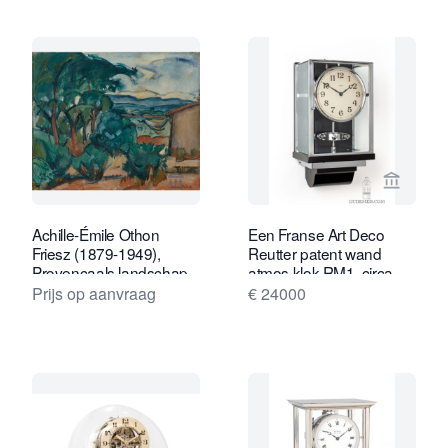
Bekijk verkoperspagina van Kollenbur
Bekijk 
Achille-Émile Othon
Een Franse Art Deco
Friesz (1879-1949),
Reutter patent wand
Provençaals landschap
atmos klok RM1, circa
1934.
Prijs op aanvraag
€ 24000