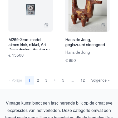
Bekijk verkoperspagina van Van Brug 
Bekijk 
M269 Groot model
Hans de Jong,
atmos klok, nikkel, Art
geglazuurd steengoed
Deco design, Reutter nr.
Hans de Jong
6179, Frankrijk ca.1935.
€ 15500
€ 950
« Vorige
2
3
4
5
12
Volgende »
1
…
Vintage kunst biedt een fascinerende blik op de creatieve
expressies van het verleden. Deze categorie omvat een
breed scala aan stijlen en technieken die de tand des tijds