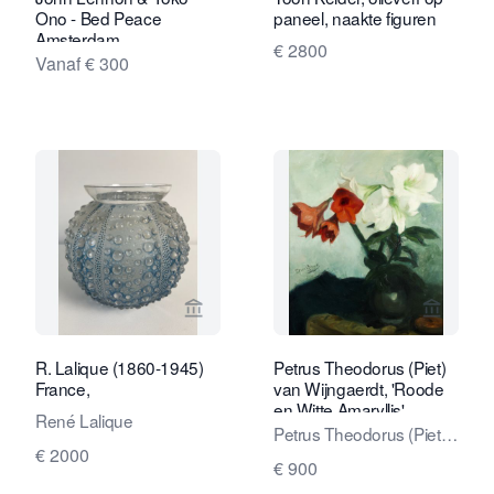
Ono - Bed Peace
paneel, naakte figuren
Amsterdam
€ 2800
Vanaf € 300
Bekijk verkoperspagina van Kunstcons
Bekijk 
R. Lalique (1860-1945)
Petrus Theodorus (Piet)
France,
van Wijngaerdt, 'Roode
en Witte Amaryllis',
René Lalique
olieverf op doek, ca.
Petrus Theodorus (Piet)
1925
€ 2000
van Wijngaerdt
€ 900