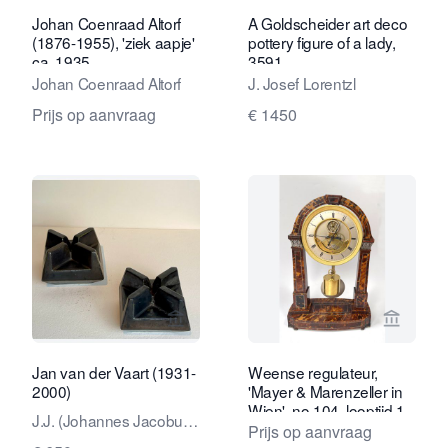
Johan Coenraad Altorf
A Goldscheider art deco
(1876-1955), 'ziek aapje'
pottery figure of a lady,
ca. 1935
3591
Johan Coenraad Altorf
J. Josef Lorentzl
Prijs op aanvraag
€ 1450
Bekijk verkoperspagina van Kunstcons
Bekijk 
Jan van der Vaart (1931-
Weense regulateur,
2000)
'Mayer & Marenzeller in
Wien', no 104, looptijd 1
J.J. (Johannes Jacobus,
maand, schildpad kast,
Prijs op aanvraag
Jan) van der Vaart
ca 1830-40.