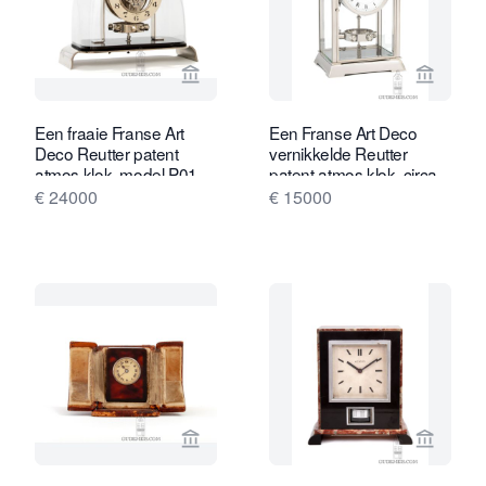
Bekijk verkoperspagina van Gude & M
Bekijk 
Een fraaie Franse Art
Een Franse Art Deco
Deco Reutter patent
vernikkelde Reutter
atmos klok, model P01,
patent atmos klok, circa
circa 1935.
1933.
€ 24000
€ 15000
Bekijk verkoperspagina van Gude & M
Bekijk 