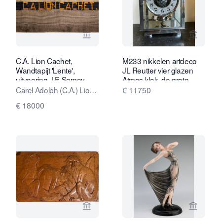
Bekijk verkoperspagina van Kunstcons
Bekijk 
C.A. Lion Cachet,
M233 nikkelen artdeco
Wandtapijt 'Lente',
JL Reutter vier glazen
uitvoering J.F. Semey,
Atmos klok, de grote
1927
Nikkelen vier glazen kast
Carel Adolph (C.A.) Lion
€ 11750
Cachet
€ 18000
Bekijk verkoperspagina van Kunstcons
Bekijk 