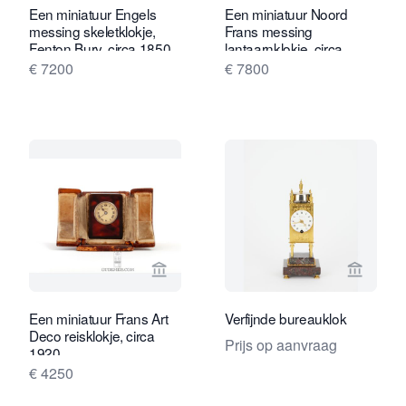
Een miniatuur Engels
Een miniatuur Noord
messing skeletklokje,
Frans messing
Fenton Bury, circa 1850.
lantaarnklokje, circa
1780.
€ 7200
€ 7800
Bekijk verkoperspagina van Gude & M
Bekijk 
Een miniatuur Frans Art
Verfijnde bureauklok
Deco reisklokje, circa
Prijs op aanvraag
1920
€ 4250