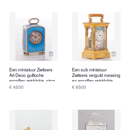
Bekijk verkoperspagina van Gude & M
Bekijk 
Een miniatuur Zwitsers
Een sub miniatuur
Art Deco guilloche
Zwitsers verguld messing
emaillen reisklokje, circa
en emaillen reisklokje,
18920
circa 1890.
€ 4500
€ 6500