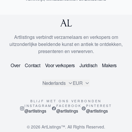
Artlistings verbindt verzamelaars en verkopers om
uitzonderlijke beeldende kunst en antiek te ontdekken,
presenteren en verwerven.
Over
Contact
Voor verkopers
Juridisch
Makers
Nederlands
EUR
BLIJF MET ONS VERBONDEN
INSTAGRAM
FACEBOOK
PINTEREST
@artlistings
@artlistings
@artlistings
© 2026
ArtListings™
. All Rights Reserved.