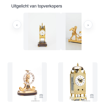
Uitgelicht van topverkopers
‹
›
Bekijk verkoperspagina van Gude & M
Bekijk 