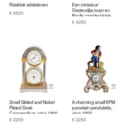
Reisklok edelstenen
Een miniatuur
Oostenrijks ivoor en
€ 9500
Boulle zappler klokje,
circa 1840
€ 4250
Bekijk verkoperspagina van Toebosch
Bekijk 
Small Gilded and Nickel
A charming small KPM
Plated Desk
porcelain pendulette,
Compendium, circa 1900
circa 1850
€ 2200
€ 2250