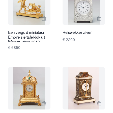
Bekijk verkoperspagina van Toebosch
Bekijk 
Een verguld miniatuur
Reiswekker zilver
Empire siertafelklok uit
€ 2200
Wenen, circa 1810.
€ 6850
Bekijk verkoperspagina van Toebosch
Bekijk 