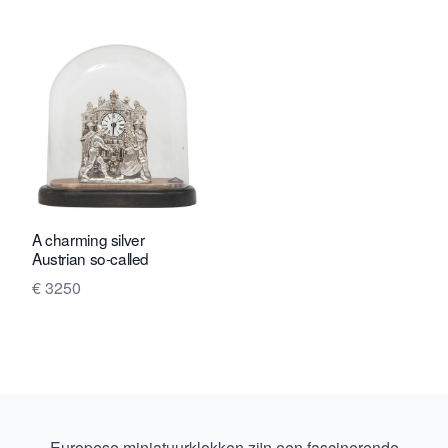
Bekijk verkoperspagina van Toebosch
A charming silver
Austrian so-called
€ 3250
Europese miniatuurklokken zijn een fascinerende