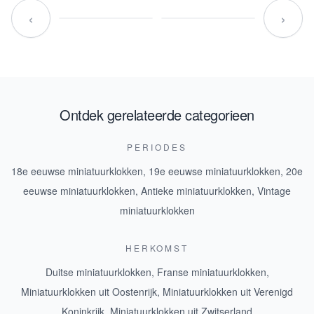
‹
›
Ontdek gerelateerde categorieen
PERIODES
18e eeuwse miniatuurklokken
,
19e eeuwse miniatuurklokken
,
20e
eeuwse miniatuurklokken
,
Antieke miniatuurklokken
,
Vintage
miniatuurklokken
HERKOMST
Duitse miniatuurklokken
,
Franse miniatuurklokken
,
Miniatuurklokken uit Oostenrijk
,
Miniatuurklokken uit Verenigd
Koninkrijk
,
Miniatuurklokken uit Zwitserland