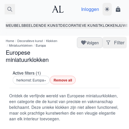
Inloggen
Wissel donk
Wink
MEUBELS
BEELDENDE KUNST
DECORATIEVE KUNST
KLOKKEN
JUWE
Home
/
Decoratieve kunst
/
Klokken
Filter
Volgen
/
Miniatuurklokken
/
Europa
Europese
miniatuurklokken
Active filters (1)
herkomst: Europa
×
Remove all
Ontdek de verfijnde wereld van Europese miniatuurklokken,
een categorie die de kunst van precisie en vakmanschap
belichaamt. Deze unieke klokken zijn niet alleen functioneel,
maar ook prachtige kunstwerken die een vleugje elegantie
aan elk interieur toevoegen.