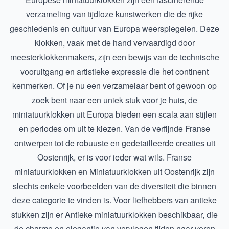
verzameling van tijdloze kunstwerken die de rijke
geschiedenis en cultuur van Europa weerspiegelen. Deze
klokken, vaak met de hand vervaardigd door
meesterklokkenmakers, zijn een bewijs van de technische
vooruitgang en artistieke expressie die het continent
kenmerken. Of je nu een verzamelaar bent of gewoon op
zoek bent naar een uniek stuk voor je huis, de
miniatuurklokken uit Europa bieden een scala aan stijlen
en periodes om uit te kiezen. Van de verfijnde Franse
ontwerpen tot de robuuste en gedetailleerde creaties uit
Oostenrijk, er is voor ieder wat wils.
Franse
miniatuurklokken
en
Miniatuurklokken uit Oostenrijk
zijn
slechts enkele voorbeelden van de diversiteit die binnen
deze categorie te vinden is. Voor liefhebbers van antieke
stukken zijn er
Antieke miniatuurklokken
beschikbaar, die
de charme en elegantie van vervlogen tijden naar voren