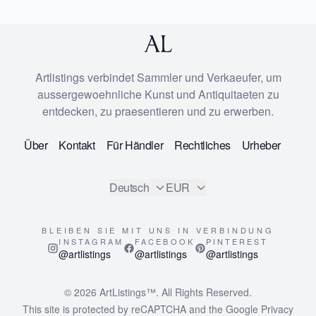
Artlistings verbindet Sammler und Verkaeufer, um
aussergewoehnliche Kunst und Antiquitaeten zu
entdecken, zu praesentieren und zu erwerben.
Über
Kontakt
Für Händler
Rechtliches
Urheber
Deutsch
EUR
BLEIBEN SIE MIT UNS IN VERBINDUNG
INSTAGRAM
FACEBOOK
PINTEREST
@artlistings
@artlistings
@artlistings
© 2026
ArtListings™
. All Rights Reserved.
This site is protected by reCAPTCHA and the Google
Privacy