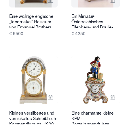
Verkaeuferseite von Toebosch Antiqu
Verkaeu
Eine wichtige englische
Ein Miniatur-
„Tabernakel“-Reiseuhr
Österreichisches
von Emanuel Brothers,
Elfenbein- und Boulle-
ca. 1860
Zappler-Uhrengehäuse,
€ 9500
€ 4250
ca. 1840
Verkaeuferseite von Toebosch Antiqu
Verkaeu
Kleines versilbertes und
Eine charmante kleine
vernickeltes Schreibtisch-
KPM-
Kompendium, ca. 1900
Porzellanpendulette,