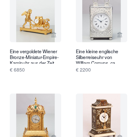
Verkaeuferseite von Toebosch Antiqu
Verkaeu
Eine vergoldete Wiener
Eine kleine englische
Bronze-Miniatur-Empire-
Silberreiseuhr von
Kaminuhr aus der Zeit
William Comyns, ca.
um 1810
1900
€ 6850
€ 2200