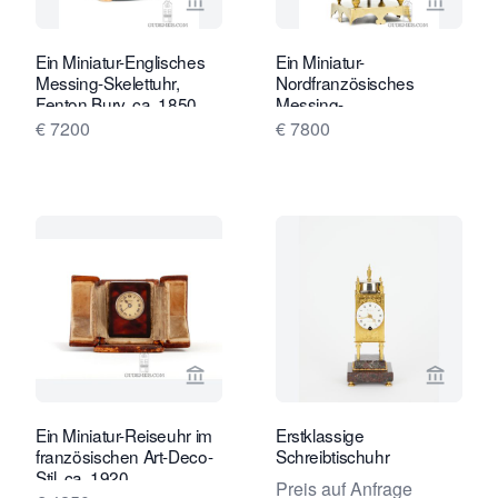
Verkaeuferseite von Gude & Meis Ant
Verkaeu
Ein Miniatur-Englisches
Ein Miniatur-
Messing-Skelettuhr,
Nordfranzösisches
Fenton Bury, ca. 1850.
Messing-
Laternenuhrchen, ca.
€ 7200
€ 7800
1780.
Verkaeuferseite von Gude & Meis Ant
Verkaeu
Ein Miniatur-Reiseuhr im
Erstklassige
französischen Art-Deco-
Schreibtischuhr
Stil, ca. 1920
Preis auf Anfrage