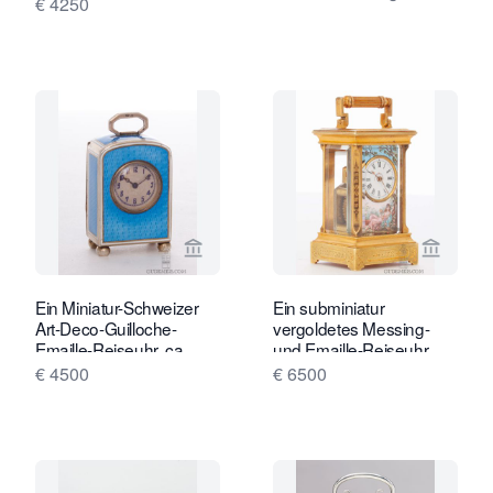
€ 4250
Verkaeuferseite von Gude & Meis Ant
Verkaeu
Ein Miniatur-Schweizer
Ein subminiatur
Art-Deco-Guilloche-
vergoldetes Messing-
Emaille-Reiseuhr, ca.
und Emaille-Reiseuhr
1920
aus der Schweiz, um
€ 4500
€ 6500
1890.