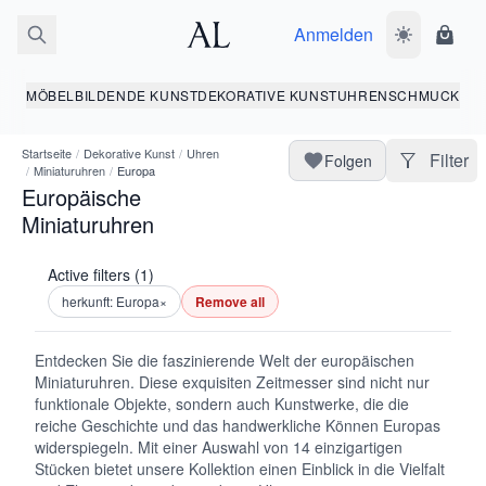
Anmelden
Dunkelmodus
Ware
MÖBEL
BILDENDE KUNST
DEKORATIVE KUNST
UHREN
SCHMUCK
Startseite
/
Dekorative Kunst
/
Uhren
Filter
Folgen
/
Miniaturuhren
/
Europa
Europäische
Miniaturuhren
Active filters (1)
herkunft: Europa
×
Remove all
Entdecken Sie die faszinierende Welt der europäischen
Miniaturuhren. Diese exquisiten Zeitmesser sind nicht nur
funktionale Objekte, sondern auch Kunstwerke, die die
reiche Geschichte und das handwerkliche Können Europas
widerspiegeln. Mit einer Auswahl von 14 einzigartigen
Stücken bietet unsere Kollektion einen Einblick in die Vielfalt