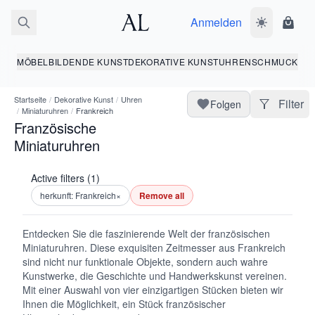
Anmelden
Dunkelmodus
Ware
MÖBEL
BILDENDE KUNST
DEKORATIVE KUNST
UHREN
SCHMUCK
Startseite
/
Dekorative Kunst
/
Uhren
Filter
Folgen
/
Miniaturuhren
/
Frankreich
Französische
Miniaturuhren
Active filters (1)
herkunft: Frankreich
×
Remove all
Entdecken Sie die faszinierende Welt der französischen
Miniaturuhren. Diese exquisiten Zeitmesser aus Frankreich
sind nicht nur funktionale Objekte, sondern auch wahre
Kunstwerke, die Geschichte und Handwerkskunst vereinen.
Mit einer Auswahl von vier einzigartigen Stücken bieten wir
Ihnen die Möglichkeit, ein Stück französischer