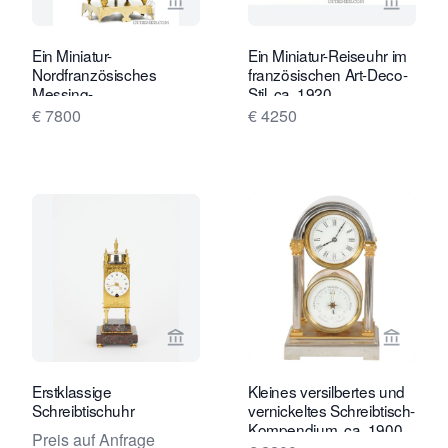
Verkaeuferseite von Gude & Meis Ant
Verkaeu
Ein Miniatur-
Ein Miniatur-Reiseuhr im
Nordfranzösisches
französischen Art-Deco-
Messing-
Stil, ca. 1920
Laternenuhrchen, ca.
€ 7800
€ 4250
1780.
Verkaeuferseite von Toebosch Antiqu
Verkaeu
Erstklassige
Kleines versilbertes und
Schreibtischuhr
vernickeltes Schreibtisch-
Kompendium, ca. 1900
Preis auf Anfrage