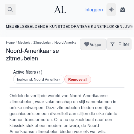
Inloggen
Wissel donk
Wink
MEUBELS
BEELDENDE KUNST
DECORATIEVE KUNST
KLOKKEN
JUWE
Home
/
Meubels
/
Zitmeubelen
/
Noord Amerika
Filter
Volgen
Noord-Amerikaanse
zitmeubelen
Active filters (1)
herkomst: Noord Amerika
×
Remove all
Ontdek de verfijnde wereld van Noord-Amerikaanse
zitmeubelen, waar vakmanschap en stijl samenkomen in
unieke ontwerpen. Deze zitmeubelen bieden een rijke
geschiedenis en een diversiteit aan stijlen die elke ruimte
kunnen transformeren. Of u nu op zoek bent naar een
klassiek stuk of een modern ontwerp, de Noord-
Amerikaanse zitmeubelen bieden voor elk wat wils.