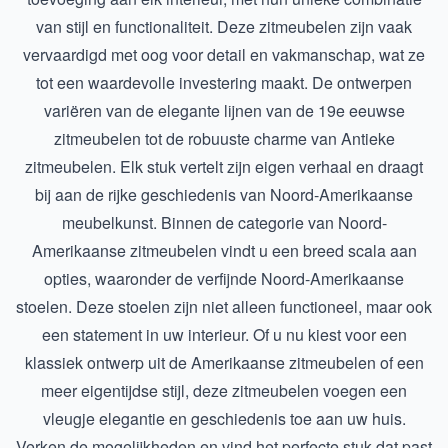
van stijl en functionaliteit. Deze zitmeubelen zijn vaak
vervaardigd met oog voor detail en vakmanschap, wat ze
tot een waardevolle investering maakt. De ontwerpen
variëren van de elegante lijnen van de
19e eeuwse
zitmeubelen
tot de robuuste charme van
Antieke
zitmeubelen
. Elk stuk vertelt zijn eigen verhaal en draagt
bij aan de rijke geschiedenis van Noord-Amerikaanse
meubelkunst. Binnen de categorie van Noord-
Amerikaanse zitmeubelen vindt u een breed scala aan
opties, waaronder de verfijnde
Noord-Amerikaanse
stoelen
. Deze stoelen zijn niet alleen functioneel, maar ook
een statement in uw interieur. Of u nu kiest voor een
klassiek ontwerp uit de
Amerikaanse zitmeubelen
of een
meer eigentijdse stijl, deze zitmeubelen voegen een
vleugje elegantie en geschiedenis toe aan uw huis.
Verken de mogelijkheden en vind het perfecte stuk dat past