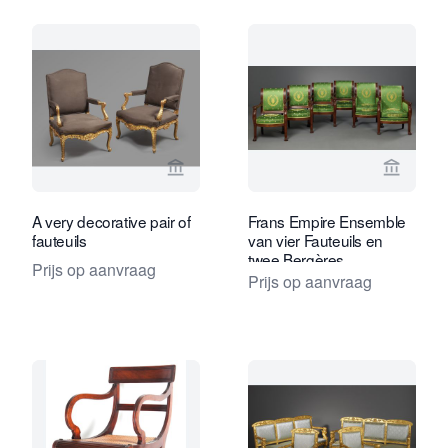
Bekijk verkoperspagina van Daatselaar
Bekijk 
A very decorative pair of
Frans Empire Ensemble
fauteuils
van vier Fauteuils en
twee Bergères,
Prijs op aanvraag
toegeschreven aan
Prijs op aanvraag
F.H.G. Jacob-Desmalter