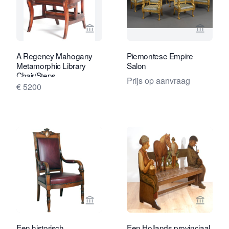
Bekijk verkoperspagina van Van Nie A
Bekijk 
A Regency Mahogany
Piemontese Empire
Metamorphic Library
Salon
Chair/Steps
Prijs op aanvraag
€ 5200
Bekijk verkoperspagina van Toebosch
Bekijk 
Een historisch
Een Hollands provinciaal