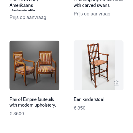
Amerikaans
with carved swans
kinderstoeltje
Prijs op aanvraag
Prijs op aanvraag
Bekijk verkoperspagina van Daatselaar
Bekijk 
Pair of Empire fauteuils
Een kinderstoel
with modern upholstery.
€ 350
€ 3500