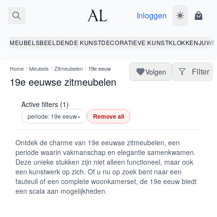
Inloggen
Wissel donk
Wink
MEUBELS
BEELDENDE KUNST
DECORATIEVE KUNST
KLOKKEN
JUWE
Home
/
Meubels
/
Zitmeubelen
/
19e eeuw
Filter
Volgen
19e eeuwse zitmeubelen
Active filters (1)
periode: 19e eeuw
×
Remove all
Ontdek de charme van 19e eeuwse zitmeubelen, een
periode waarin vakmanschap en elegantie samenkwamen.
Deze unieke stukken zijn niet alleen functioneel, maar ook
een kunstwerk op zich. Of u nu op zoek bent naar een
fauteuil of een complete woonkamerset, de 19e eeuw biedt
een scala aan mogelijkheden.