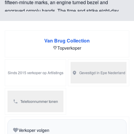
fifteen-minute marks, an engine turned bezel and
engraved ormolu hands. The time and strike eight-day
movement has the fast slow out the front, still retains the
original silk-thread suspension and strikes the hours and
half-hours on a bell.
Van Brug Collection
Topverkoper
Literature: Elke Niehüser, “Die Französische Bronzeuhr”,
pg.61 where the bronzer is identified as Claude Galle.
Sinds 2015 verkoper op Artlistings
Gevestigd in Epe
Nederland
Telefoonnummer tonen
Verkoper volgen