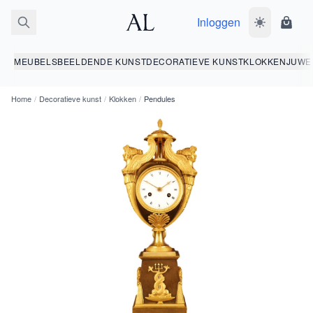
Inloggen
Wissel donk
Wink
MEUBELS
BEELDENDE KUNST
DECORATIEVE KUNST
KLOKKEN
JUWE
Home
/
Decoratieve kunst
/
Klokken
/
Pendules