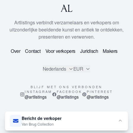
Artlistings verbindt verzamelaars en verkopers om
uitzonderlijke beeldende kunst en antiek te ontdekken,
presenteren en verwerven.
Over
Contact
Voor verkopers
Juridisch
Makers
Nederlands
EUR
BLIJF MET ONS VERBONDEN
INSTAGRAM
FACEBOOK
PINTEREST
@artlistings
@artlistings
@artlistings
© 2026
ArtListings™
. All Rights Reserved.
Bericht de verkoper
This site is protected by reCAPTCHA and the Google
Privacy
Van Brug Collection
Policy
and
Terms of Service
apply.