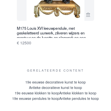
Bekijk verko
M175 Louis XVI leeuwpendule, met
W28 Grote 
geskeletteerd uurwerk, zilveren wijzers en
Glazen At
montuur op de lunette en slagwerk op een
€ 16500
zilveren bel.
€ 12500
GERELATEERDE CONTENT
19e eeuwse decoratieve kunst te koop
Antieke decoratieve kunst te koop
19e eeuwse klokken te koop
Antieke klokken te koop
19e eeuwse pendules te koop
Antieke pendules te koop