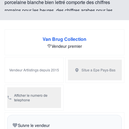
porcelaine blanche bien lettré comporte des chiffres
romains pour les heures, des chiffres arabes pour les
quarts d'heure, une lunette tournée et des aiguilles en
bronze doré gravées. Le mouvement à huit jours à
sonnerie a la fonction de réglage rapide-lent à l'avant,
Van Brug Collection
conserve toujours la suspension d'origine en fil de soie
Vendeur premier
et sonne les heures et les demi-heures sur une cloche.
Littérature : Elke Niehüser, "Die Französische
Vendeur Artlistings depuis 2015
Situe a Epe
Pays-Bas
Bronzeuhr", p.61 où le bronzier est identifié comme
Claude Galle.
Afficher le numero de
telephone
Suivre le vendeur