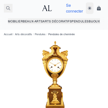
Se
Basculer le 
Panie
connecter
MOBILIER
BEAUX-ARTS
ARTS DÉCORATIFS
PENDULES
BIJOUX
Accueil
/
Arts décoratifs
/
Pendules
/
Pendules de cheminée