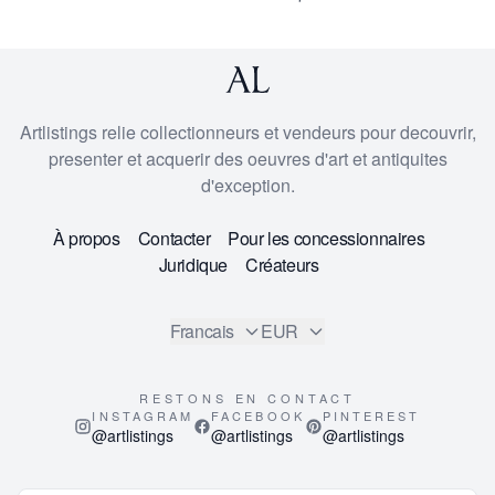
Artlistings relie collectionneurs et vendeurs pour decouvrir,
presenter et acquerir des oeuvres d'art et antiquites
d'exception.
À propos
Contacter
Pour les concessionnaires
Juridique
Créateurs
Francais
EUR
RESTONS EN CONTACT
INSTAGRAM
FACEBOOK
PINTEREST
@artlistings
@artlistings
@artlistings
© 2026
ArtListings™
. All Rights Reserved.