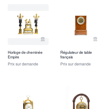
Voir la page vendeur de Toebosch Ant
Voir la
Horloge de cheminée
Régulateur de table
Empire
français
Prix sur demande
Prix sur demande