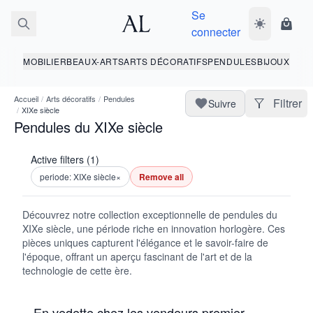
Se
Basculer le 
Panie
connecter
MOBILIER
BEAUX-ARTS
ARTS DÉCORATIFS
PENDULES
BIJOUX
Accueil
/
Arts décoratifs
/
Pendules
Filtrer
Suivre
/
XIXe siècle
Pendules du XIXe siècle
Active filters (1)
periode: XIXe siècle
×
Remove all
Découvrez notre collection exceptionnelle de pendules du
XIXe siècle, une période riche en innovation horlogère. Ces
pièces uniques capturent l'élégance et le savoir-faire de
l'époque, offrant un aperçu fascinant de l'art et de la
technologie de cette ère.
En vedette chez les vendeurs premier