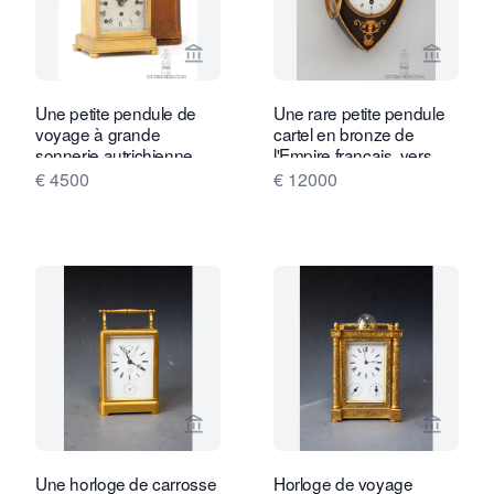
Voir la page vendeur de Gude & Meis 
Voir la
Une petite pendule de
Une rare petite pendule
voyage à grande
cartel en bronze de
sonnerie autrichienne,
l'Empire français, vers
vers 1850.
1810.
€ 4500
€ 12000
Voir la page vendeur de Van Dreven A
Voir la
Une horloge de carrosse
Horloge de voyage