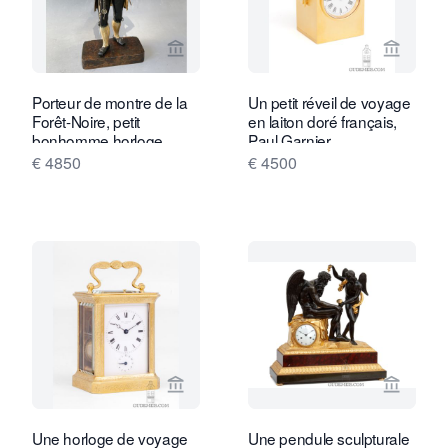
Voir la page vendeur de Van Dreven A
Voir la
Porteur de montre de la
Un petit réveil de voyage
Forêt-Noire, petit
en laiton doré français,
bonhomme horloge,
Paul Garnier.
Forêt-Noire vers 1860.
€ 4850
€ 4500
Voir la page vendeur de Gude & Meis 
Voir la
Une horloge de voyage
Une pendule sculpturale