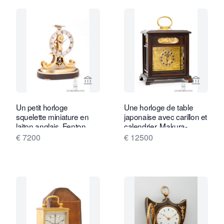
Voir la page vendeur de Gude & Meis 
Voir la
Un petit horloge
Une horloge de table
squelette miniature en
japonaise avec carillon et
laiton anglais, Fenton
calendrier, Makura-
Bury, vers 1850.
Dokei, vers 1840.
€ 7200
€ 12500