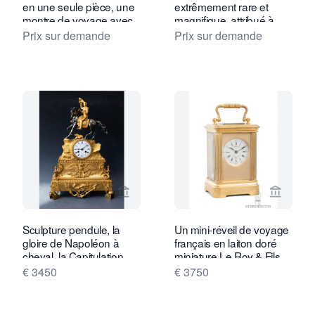
en une seule pièce, une
extrêmement rare et
montre de voyage avec
magnifique, attribué à
un mouvement de
Berrolla, Paris vers 1840.
Prix sur demande
Prix sur demande
chronomètre, Henry
Robert à Paris. Vers
1840.
Voir la page vendeur de Van Dreven A
Voir la
Sculpture pendule, la
Un mini-réveil de voyage
gloire de Napoléon à
français en laiton doré
cheval, la Capitulation
miniature Le Roy & Fils,
d'Ulm, Louis Philippe
vers 1890.
€ 3450
€ 3750
vers 1850.