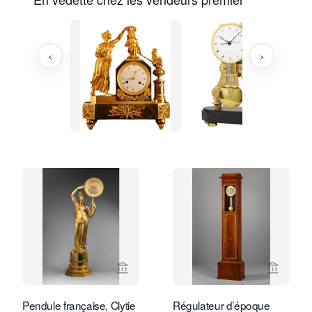
‹
›
Voir la page vendeur de Van Dreven A
Voir la
Pendule française, Clytie
Régulateur d’époque