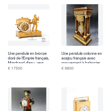
Voir la page vendeur de Gude & Meis 
Voir la
Une pendule en bronze
Une pendule colonne en
doré de l'Empire français,
acajou français avec
Marchand d'eau, vers
mouvement à balancier
1810.
libre, Empire vers 1820-
€ 17500
€ 9800
30.