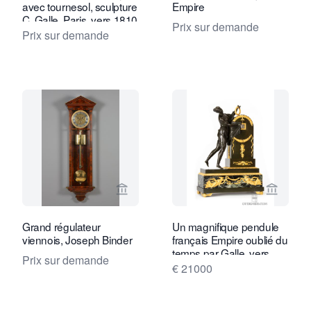
avec tournesol, sculpture
Empire
C. Galle, Paris, vers 1810
Prix sur demande
Prix sur demande
Voir la page vendeur de Kollenburg An
Voir la
Grand régulateur
Un magnifique pendule
viennois, Joseph Binder
français Empire oublié du
temps par Galle, vers
Prix sur demande
1810.
€ 21000