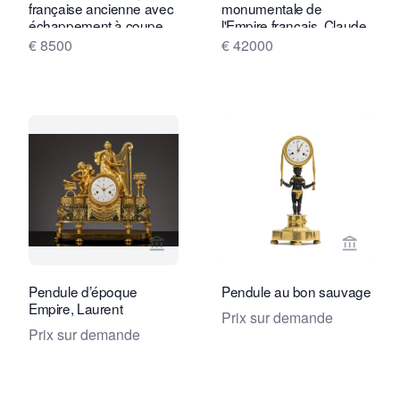
française ancienne avec
monumentale de
échappement à coupe
l'Empire français, Claude
de paille, Paul Garnier
Galle, vers 1810
€ 8500
€ 42000
Voir la page vendeur de Kollenburg An
Voir la
Pendule d’époque
Pendule au bon sauvage
Empire, Laurent
Prix sur demande
Prix sur demande