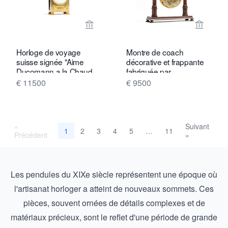
Voir la page vendeur de Toebosch Ant
Voir la
Horloge de voyage
Montre de coach
suisse signée "Aime
décorative et frappante
Ducomann a la Chaud
fabriquée par
du Fonds" sur le cadran
€ 11500
€ 9500
«
Suivant
2
3
4
5
11
1
…
Précédent
»
Les pendules du XIXe siècle représentent une époque où
l'artisanat horloger a atteint de nouveaux sommets. Ces
pièces, souvent ornées de détails complexes et de
matériaux précieux, sont le reflet d'une période de grande