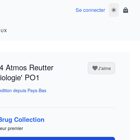
Se connecter
Basculer le m
Panier
OUX
4 Atmos Reutter
J'aime
iologie' PO1
dition depuis Pays-Bas
Brug Collection
eur premier