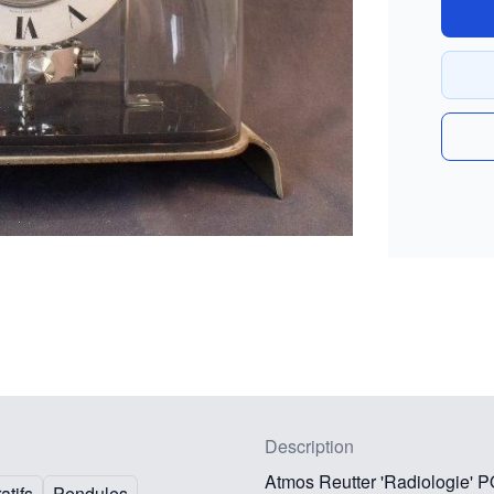
Description
Atmos Reutter 'Radiologie' 
atifs
Pendules