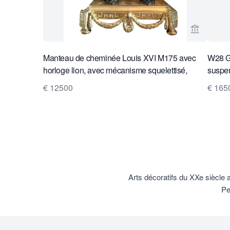
Voir la p
Manteau de cheminée Louis XVI M175 avec
W28 Gr
horloge lion, avec mécanisme squelettisé,
suspen
aiguilles et cadre en argent sur la lunette et
L. Reut
€ 12500
€ 165
sonnerie sur une cloche en argent
Arts décoratifs du XXe siècle 
Pe