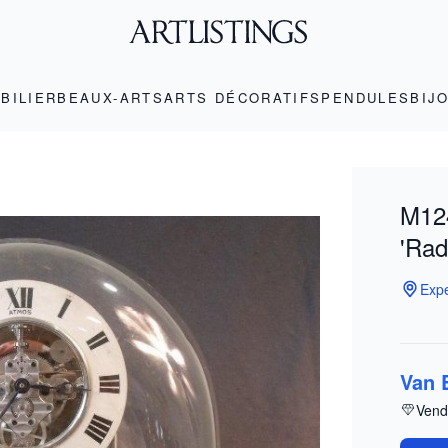
BILIER
BEAUX-ARTS
ARTS DÉCORATIFS
PENDULES
BIJ
M12
'Rad
Expe
Van 
Vend