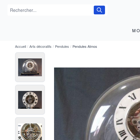
MO
Accueil
/
Arts décoratifs
/
Pendules
/
Pendules Atmos