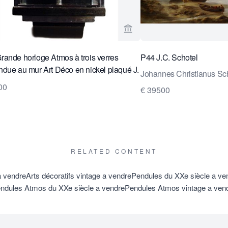
age vendeur de Van Brug Collection
Voir la page vendeur de Va
ande horloge Atmos à trois verres
P44 J.C. Schotel
due au mur Art Déco en nickel plaqué J.
Johannes Christianus Sc
ter.
00
€ 39500
RELATED CONTENT
a vendre
Arts décoratifs vintage a vendre
Pendules du XXe siècle a ve
ndules Atmos du XXe siècle a vendre
Pendules Atmos vintage a ven