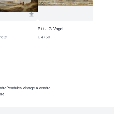
n Brug Collection
Voir la page vendeur de Van Brug Collection
P11 J.G. Vogel
hotel
€ 4750
ndre
Pendules vintage a vendre
dre