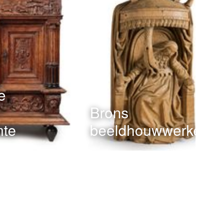
e
Brons
mte
beeldhouwwerken