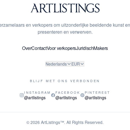
 verzamelaars en verkopers om uitzonderlijke beeldende kunst en
presenteren en verwerven.
Over
Contact
Voor verkopers
Juridisch
Makers
Nederlands
EUR
BLIJF MET ONS VERBONDEN
INSTAGRAM
FACEBOOK
PINTEREST
@artlistings
@artlistings
@artlistings
© 2026
ArtListings™
. All Rights Reserved.