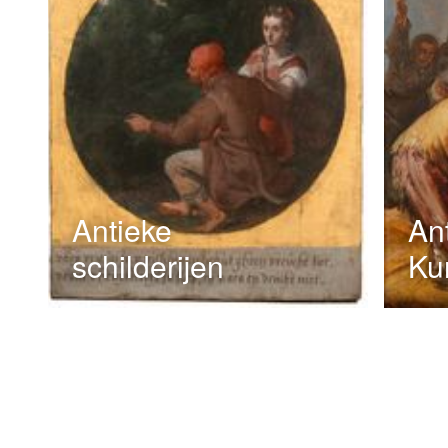
Antieke
An
schilderijen
Ku