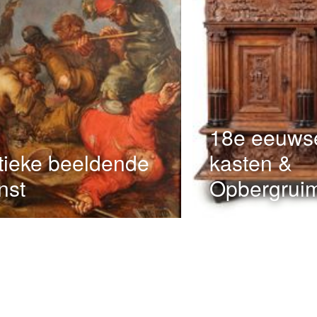
18e eeuws
tieke beeldende
kasten &
nst
Opbergrui