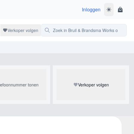
Inloggen
Wissel donke
Winke
Zoek in Bruil & Brandsma Works of art
Verkoper volgen
lefoonnummer tonen
Verkoper volgen