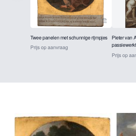
Bekijk verkope
Twee panelen met schunnige rijmpjes
Pieter van A
passiewerktu
Prijs op aanvraag
Christus'
Prijs op a