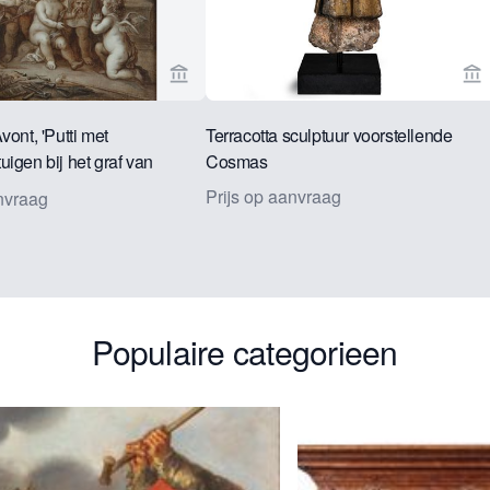
rspagina van Bruil & Brandsma Works of art
Bekijk verkoperspagina van Bruil & Bra
Be
vont, 'Putti met
Terracotta sculptuur voorstellende
igen bij het graf van
Cosmas
Prijs op aanvraag
anvraag
Populaire categorieen