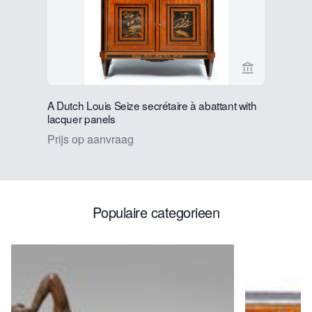
Bekijk verko
A Dutch Louis Seize secrétaire à abattant with
Summerlan
lacquer panels
in the dis
Prijs op aanvraag
Andreas S
Prijs op 
Populaire categorieen