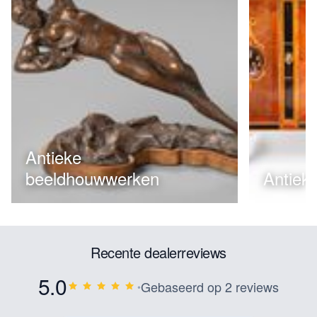
Antieke
beeldhouwwerken
Antiek
Recente dealerreviews
5.0
Gebaseerd op 2 reviews
•