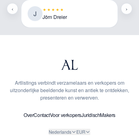
‹
›
J
C
Jörn Dreier
Artlistings verbindt verzamelaars en verkopers om
uitzonderlijke beeldende kunst en antiek te ontdekken,
presenteren en verwerven.
Over
Contact
Voor verkopers
Juridisch
Makers
Nederlands
EUR