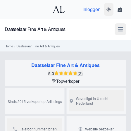
Inloggen
Wissel donk
Wink
Daatselaar Fine Art & Antiques
Open m
Home
/
Daatselaar Fine Art & Antiques
Daatselaar Fine Art & Antiques
5.0
(2)
Topverkoper
Gevestigd in Utrecht
Sinds 2015 verkoper op Artlistings
Nederland
Telefoonnummer tonen
Website bezoeken