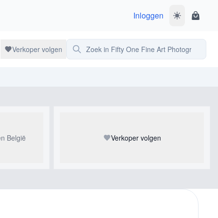
Inloggen
Wissel donke
Winke
Zoek in Fifty One Fine Art Photography
Verkoper volgen
en
België
Verkoper volgen