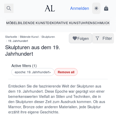
Anmelden
Dunkelmodus
Ware
MÖBEL
BILDENDE KUNST
DEKORATIVE KUNST
UHREN
SCHMUCK
Startseite
/
Bildende Kunst
/
Skulpturen
Filter
Folgen
/
19. Jahrhundert
Skulpturen aus dem 19.
Jahrhundert
Active filters (1)
epoche: 19. Jahrhundert
×
Remove all
Entdecken Sie die faszinierende Welt der Skulpturen aus
dem 19. Jahrhundert. Diese Epoche war geprägt von einer
bemerkenswerten Vielfalt an Stilen und Techniken, die in
den Skulpturen dieser Zeit zum Ausdruck kommen. Ob aus
Marmor, Bronze oder anderen Materialien, jede Skulptur
erzählt ihre eigene Geschichte.