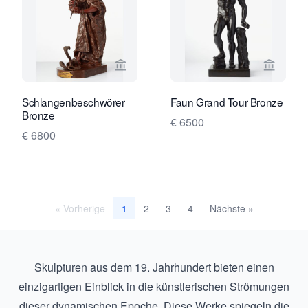
Verkaeuferseite von Toebosch Antiqu
Verkaeu
Schlangenbeschwörer
Faun Grand Tour Bronze
Bronze
€ 6500
€ 6800
« Vorherige
2
3
4
Nächste »
1
Skulpturen aus dem 19. Jahrhundert bieten einen
einzigartigen Einblick in die künstlerischen Strömungen
dieser dynamischen Epoche. Diese Werke spiegeln die