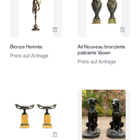
Verkaeuferseite von Toebosch Antiqu
Verkaeu
Bronze Hermès
Art Nouveau bronzierte
patinierte Vasen
Preis auf Anfrage
Preis auf Anfrage
Verkaeuferseite von Toebosch Antiqu
Verkaeu