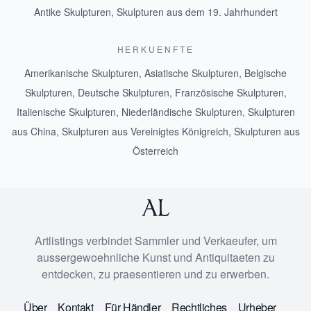
Antike Skulpturen
,
Skulpturen aus dem 19. Jahrhundert
HERKUENFTE
Amerikanische Skulpturen
,
Asiatische Skulpturen
,
Belgische
Skulpturen
,
Deutsche Skulpturen
,
Französische Skulpturen
,
Italienische Skulpturen
,
Niederländische Skulpturen
,
Skulpturen
aus China
,
Skulpturen aus Vereinigtes Königreich
,
Skulpturen aus
Österreich
Artlistings verbindet Sammler und Verkaeufer, um
aussergewoehnliche Kunst und Antiquitaeten zu
entdecken, zu praesentieren und zu erwerben.
Über
Kontakt
Für Händler
Rechtliches
Urheber