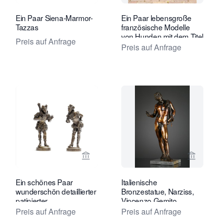
Ein Paar Siena-Marmor-
Ein Paar lebensgroße
Tazzas
französische Modelle
von Hunden mit dem Titel
Preis auf Anfrage
'Deux Chiens Assis'.
Preis auf Anfrage
Verkaeuferseite von Toebosch Antiqu
Verkaeu
Ein schönes Paar
Italienische
wunderschön detaillierter
Bronzestatue, Narziss,
patinierter
Vincenzo Gemito
Bronzemänner, signiert.
zugeschrieben
Preis auf Anfrage
Preis auf Anfrage