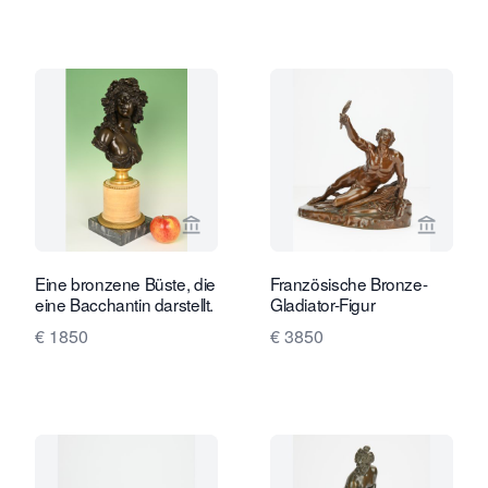
Verkaeuferseite von Limburg Antiquai
Verkaeu
Eine bronzene Büste, die
Französische Bronze-
eine Bacchantin darstellt.
Gladiator-Figur
€ 1850
€ 3850