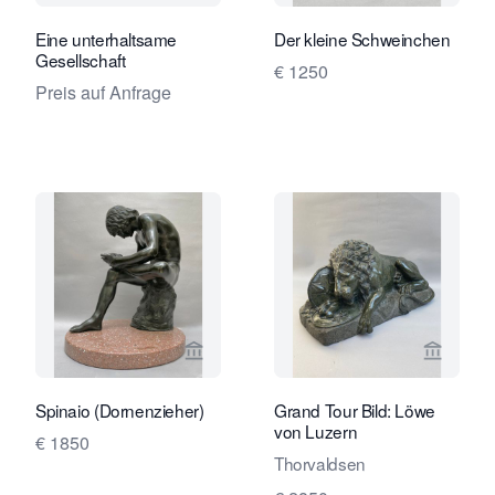
Eine unterhaltsame
Der kleine Schweinchen
Gesellschaft
€ 1250
Preis auf Anfrage
Verkaeuferseite von Robert Schreuder
Verkaeu
Spinaio (Dornenzieher)
Grand Tour Bild: Löwe
von Luzern
€ 1850
Thorvaldsen