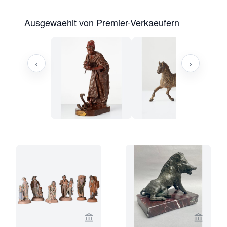
Ausgewaehlt von Premier-Verkaeufern
‹
›
Verkaeuferseite von Limburg Antiquai
Verkaeu