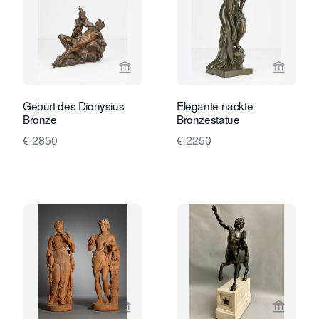
Verkaeuferseite von Toebosch Antiqu
Verkaeu
Geburt des Dionysius
Elegante nackte
Bronze
Bronzestatue
€ 2850
€ 2250
Verkaeuferseite von Kollenburg Antiq
Verkaeu