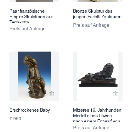
Paar französische
Bronze Skulptur des
Empire Skulpturen aus
jungen Furietti-Zentauren
Terrakotta
Preis auf Anfrage
Preis auf Anfrage
Verkaeuferseite von Limburg Antiquai
Verkaeu
Erschrockenes Baby
Mittleres 19. Jahrhundert
Modell eines Löwen
€ 950
nach einem Entwurf von
A. BARYE
Preis auf Anfrage