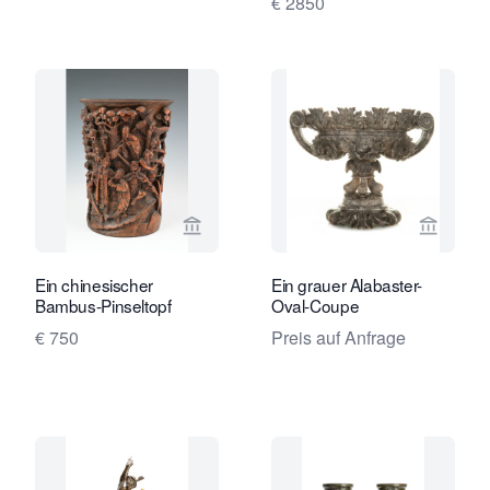
€ 2850
Verkaeuferseite von Limburg Antiquai
Verkaeu
Ein chinesischer
Ein grauer Alabaster-
Bambus-Pinseltopf
Oval-Coupe
€ 750
Preis auf Anfrage