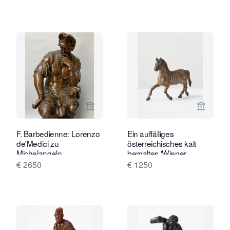
Verkaeuferseite von Robert Schreuder
Verkaeu
F. Barbedienne: Lorenzo
Ein auffälliges
de'Medici zu
österreichisches kalt
Michelangelo
bemaltes 'Wiener
Bronze' eines Zebras,
€ 2650
€ 1250
um 1890 hergestellt.