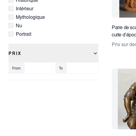
Intérieur
Mythologique
Nu
Paire de scu
Portrait
cuite d’épo
Prix sur d
PRIX
From
To