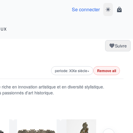
Se connecter
Basculer le m
Panier
OUX
Suivre
periode: XIXe siècle
×
Remove all
iche en innovation artistique et en diversité stylistique.
 passionnés d'art historique.