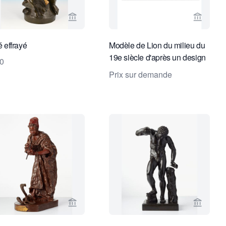
endeur de Robert Schreuder Antiquair
Voir la page vendeur de Limburg Antiquair
Voir la
 effrayé
Modèle de Lion du milieu du
19e siècle d'après un design
0
d'A. BARYE
Prix sur demande
ir
vendeur de Toebosch Antiques
Voir la page vendeur de Toebosch Antique
Voir la