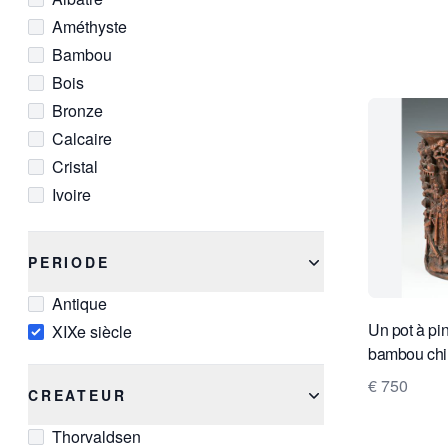
Améthyste
Bambou
Bois
Bronze
Calcaire
Cristal
Ivoire
Laiton
Marbre
PERIODE
Marbre noir
Antique
Noyer
Un pot à pi
XIXe siècle
Porcelaine
bambou chi
Verre
€ 750
CREATEUR
Thorvaldsen