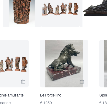
Voir la page vendeur de Limburg Antiquairs
Voir la page v
gnie amusante
Le Porcellino
Spin
emande
€ 1250
€ 1