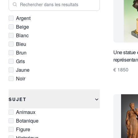
Rechercher dans les resultats
Royaume-Uni
Argent
Beige
Blanc
Bleu
Une statue 
Brun
représentan
Gris
€ 1850
Jaune
Noir
Or
Orange
SUJET
Rose
Animaux
Rouge
Botanique
Vert
Figure
Violet
Historique