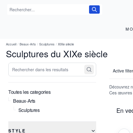
MO
Accueil
/
Beaux-Arts
/
Sculptures
/
XIXe siècle
Sculptures du XIXe siècle
Rechercher dans les resultats
Active filte
Découvrez not
Toutes les categories
Ces œuvres c
Beaux-Arts
En ve
Sculptures
STYLE