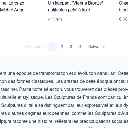
nne: Lorenzo
Un frappant "Vienna Bronze"
Char
 Michel-Ange
autrichien peint à froid
bron
représentant un zèbre, vers
€ 6
€ 1250
1890
« Précédent
2
3
4
Suivant »
1
ent une époque de transformation et d'évolution dans l'art. Ce
ion des formes classiques. Les artistes de cette époque ont su m
 fasciner. Parmi notre sélection, vous trouverez des pièces pro
lturelle et stylistique. Les
Sculptures de France
sont particuliè
s
Sculptures d'Italie
se distinguent par leur expressivité et leur 
ures d'autres origines européennes, comme les
Sculptures d'Aut
lpture raconte une histoire, reflétant les préoccupations sociale