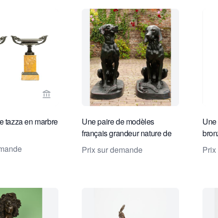
Voir la page vendeur de Toebosch Antiques
Voir la page v
e tazza en marbre
Une paire de modèles
Une 
français grandeur nature de
bron
chiens intitulée 'Deux Chiens
magn
emande
Prix sur demande
Prix
Assis'
sign