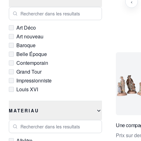
‹
Rechercher dans les resultats
Art Déco
Art nouveau
Baroque
Belle Époque
Contemporain
Grand Tour
Impressionniste
Louis XVI
Moderne
Néoclassique
MATERIAU
Qing
Rechercher dans les resultats
Renaissance
Une compa
Romantique
Prix sur d
Albâtre