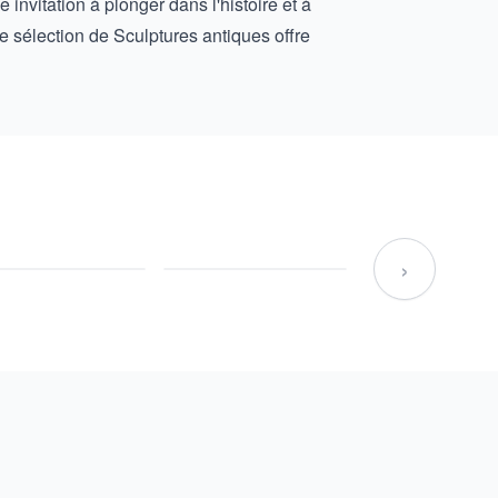
nvitation à plonger dans l'histoire et à
re sélection de
Sculptures antiques
offre
›