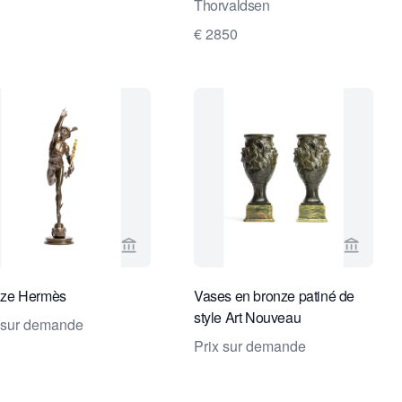
Thorvaldsen
€ 2850
endeur de Van Nie Antiquairs
Voir la page vendeur de Toebosch Antique
Voir la
nze Hermès
Vases en bronze patiné de
style Art Nouveau
 sur demande
Prix sur demande