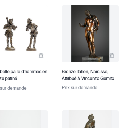
endeur de Van Nie Antiquairs
Voir la page vendeur de Toebosch Antique
Voir la
belle paire d'hommes en
Bronze italien, Narcisse,
ze patiné
Attribué à Vincenzo Gemito
ifiquement détaillés
Prix sur demande
 sur demande
ée