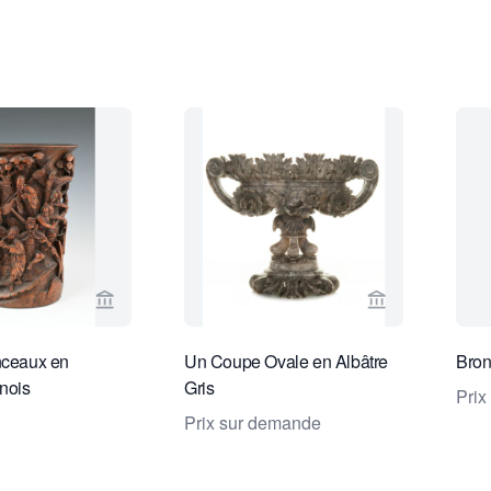
Voir la page vendeur de Limburg Antiquairs
Voir la page v
nceaux en
Un Coupe Ovale en Albâtre
Bro
nois
Gris
Prix
Prix sur demande