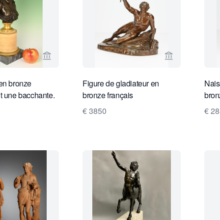
Voir la page vendeur de Limburg Antiquairs
Voir la page 
en bronze
Figure de gladiateur en
Nais
t une bacchante.
bronze français
bron
€ 3850
€ 2