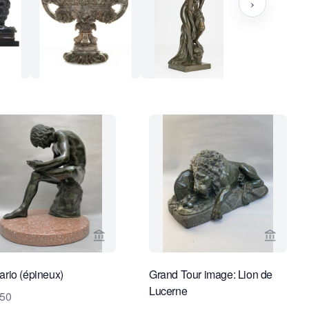
›
endeur de Robert Schreuder Antiquair
Voir la page vendeur de Robert Schreuder 
Voir la
ario (épineux)
Grand Tour image: Lion de
Lucerne
850