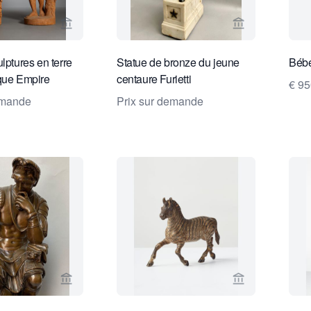
Voir la page vendeur de Kollenburg Antiquairs BV
Voir la page v
lptures en terre
Statue de bronze du jeune
Bébé
que Empire
centaure Furietti
€ 95
emande
Prix sur demande
Voir la page vendeur de Robert Schreuder Antiqua
Voir la page 