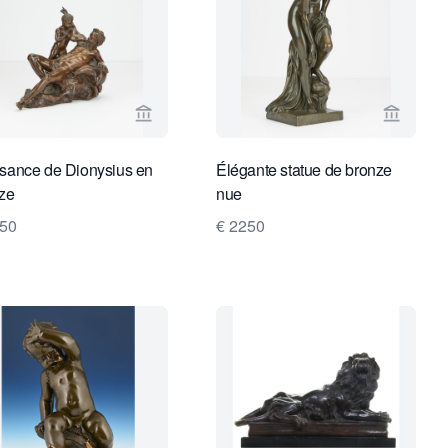
vendeur de Toebosch Antiques
Voir la page vendeur de Toebosch Antique
Voir la
sance de Dionysius en
Élégante statue de bronze
ze
nue
850
€ 2250