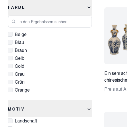
FARBE
In den Ergebnissen suchen
Beige
Blau
Braun
Gelb
Gold
Ein sehr sc
Grau
chinesische
Grün
Preis auf A
Orange
Rosa
Rot
MOTIV
Schwarz
Landschaft
Silber