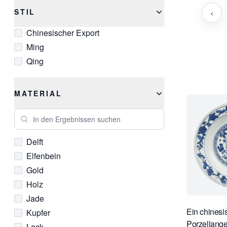
‹
STIL
Chinesischer Export
Ming
Qing
MATERIAL
In den Ergebnissen suchen
Delft
Elfenbein
Gold
Holz
Jade
Ein chinesi
Kupfer
Porzellange
Lack