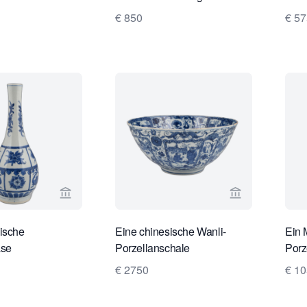
€ 850
€ 57
Verkaeuferseite von Limburg Antiquairs ansehen
Verkaeuferseit
ische
Eine chinesische Wanli-
Ein 
ase
Porzellanschale
Porz
€ 2750
€ 1