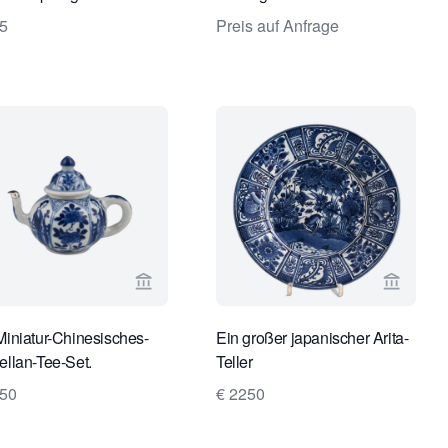
5
Preis auf Anfrage
e von Limburg Antiquairs ansehen
Verkaeuferseite von Limburg Antiquairs a
Verkaeu
Miniatur-Chinesisches-
Ein großer japanischer Arita-
ellan-Tee-Set.
Teller
050
€ 2250