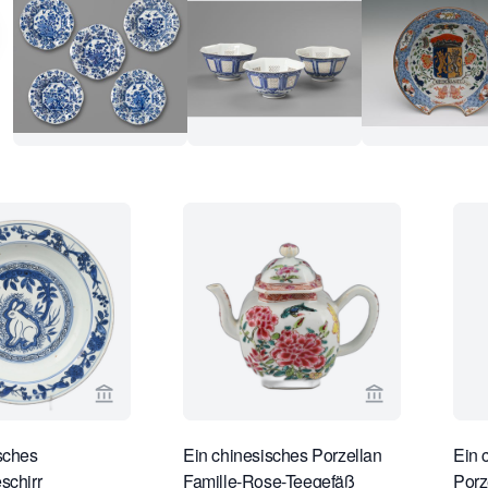
Verkaeuferseite von Limburg Antiquairs ansehen
Verkaeuferseit
sches
Ein chinesisches Porzellan
Ein 
schirr
Famille-Rose-Teegefäß
Porz