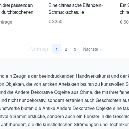
n drei passenden
Eine chinesische Elfenbein-
Ein 
n durchbrochenen
Schmuckschatulle
chin
n Schalen
Tass
€ 3250
nfrage
€ 50
« Vorherige
2
3
Nächste »
1
ind ein Zeugnis der beeindruckenden Handwerkskunst und der kul
von Objekten, die von antiken Artefakten bis hin zu kunstvollen 
ind die
Andere Dekorative Objekte aus China
, die mit ihrer fe
ind nicht nur dekorativ, sondern erzählen auch Geschichten au
unstwerke bieten die
Antike Andere Dekorative Objekte
eine fas
rtvolle Sammlerstücke, sondern auch ein Fenster in die Geschi
 Jahrhundert
, die die künstlerischen Strömungen und Technike