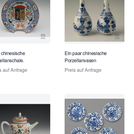
e von Limburg Antiquairs ansehen
Verkaeuferseite von Limburg Antiquairs a
Verkaeu
 chinesische
Ein paar chinesische
ellanschale.
Porzellanvasen
s auf Anfrage
Preis auf Anfrage