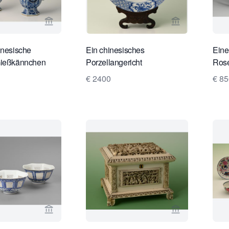
Verkaeuferseite von Limburg Antiquairs ansehen
Verkaeuferseit
inesische
Ein chinesisches
Eine
Gießkännchen
Porzellangericht
Ros
€ 2400
€ 85
Verkaeuferseite von Daatselaar Fine Art & Antiq
Verkaeuferseit