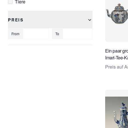
Tiere
Weiß
PREIS
From
To
Ein paar gr
Imari-Tee-
Preis auf A