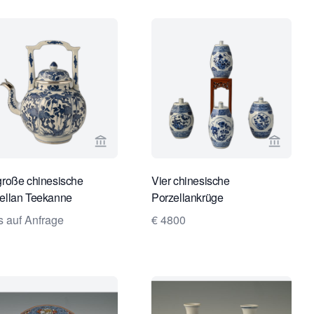
e von Limburg Antiquairs ansehen
Verkaeuferseite von Limburg Antiquairs a
Verkaeu
große chinesische
Vier chinesische
ellan Teekanne
Porzellankrüge
s auf Anfrage
€ 4800