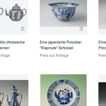
Verkaeuferseite von Limburg Antiquairs ansehen
Verkaeuferseit
oße chinesische
Eine japanische Porzellan
Eine
Kannen
"Klapmuts" Schüssel
Porz
nfrage
Preis auf Anfrage
Prei