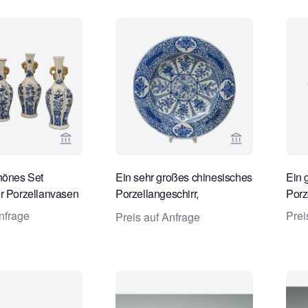
Verkaeuferseite von Limburg Antiquairs ansehen
Verkaeuferseit
hönes Set
Ein sehr großes chinesisches
Ein 
r Porzellanvasen
Porzellangeschirr,
Porz
Durchmesser 55 cm.
nfrage
Prei
Preis auf Anfrage