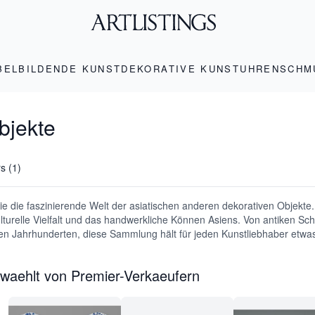
BEL
BILDENDE KUNST
DEKORATIVE KUNST
UHREN
SCHM
bjekte
rs (1)
e die faszinierende Welt der asiatischen anderen dekorativen Objekte. 
ulturelle Vielfalt und das handwerkliche Können Asiens. Von antiken Sc
n Jahrhunderten, diese Sammlung hält für jeden Kunstliebhaber etwas
waehlt von Premier-Verkaeufern