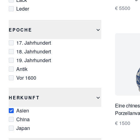
€ 5500
Leder
Perle
Porzellan
EPOCHE
Silber
17. Jahrhundert
Steingut
18. Jahrhundert
Ton
19. Jahrhundert
Antik
Vor 1600
HERKUNFT
Eine chines
Asien
Porzellanv
China
€ 1500
Japan