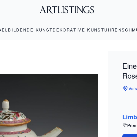
BEL
BILDENDE KUNST
DEKORATIVE KUNST
UHREN
SCHM
Eine
Ros
Vers
Limb
Prem