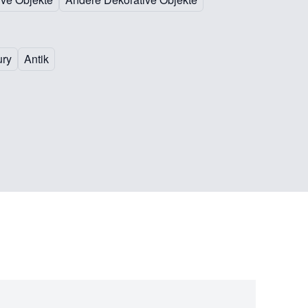
ury
Antik