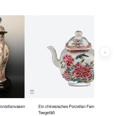
›
g Antiquairs ansehen
Verkaeuferseite von Limburg Antiquairs anse
Porzellanvasen
Ein chinesisches Porzellan Famille-Rose-
Teegefäß