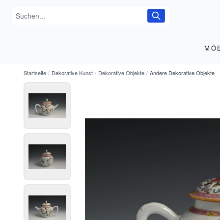
MÖ
Startseite
/
Dekorative Kunst
/
Dekorative Objekte
/
Andere Dekorative Objekte