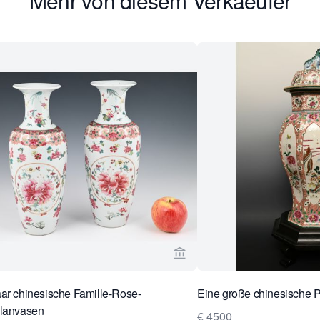
Mehr von diesem Verkaeufer
rseite von Limburg Antiquairs ansehen
Verkaeuferseite von Limbur
ar chinesische Famille-Rose-
Eine große chinesische 
llanvasen
€ 4500