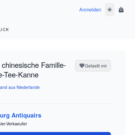
Anmelden
Dunkelmodus 
Waren
UCK
 chinesische Famille-
Gefaellt mir
e-Tee-Kanne
and aus Niederlande
urg Antiquairs
ier-Verkaeufer