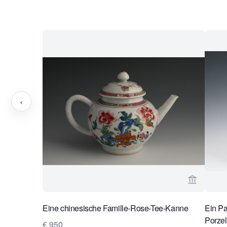
‹
Verkaeufe
Eine chinesische Famille-Rose-Tee-Kanne
Ein Pa
Porze
€ 950