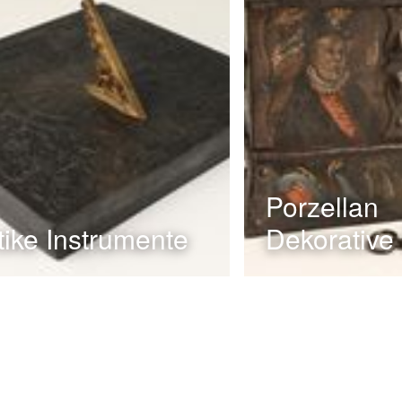
Porzellan
tike Instrumente
Dekorative