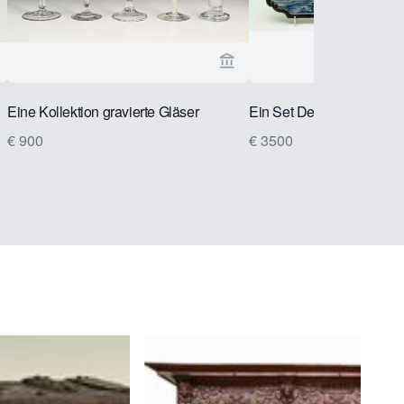
 ansehen
rkaeuferseite von Limburg Antiquairs ansehen
Verkaeuferseite von Limbur
Eine Kollektion gravierte Gläser
Ein Set Delfter Plaketten
€ 900
€ 3500