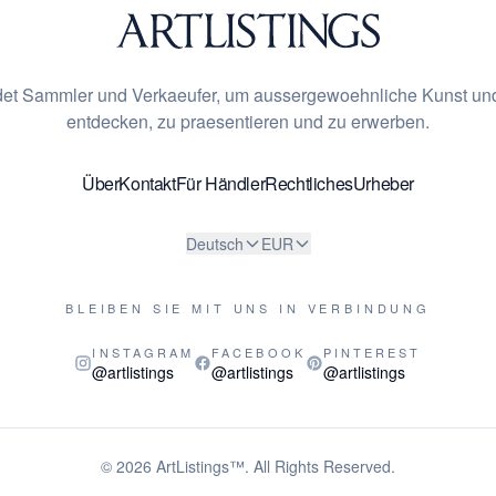
indet Sammler und Verkaeufer, um aussergewoehnliche Kunst und
entdecken, zu praesentieren und zu erwerben.
Über
Kontakt
Für Händler
Rechtliches
Urheber
Deutsch
EUR
BLEIBEN SIE MIT UNS IN VERBINDUNG
INSTAGRAM
FACEBOOK
PINTEREST
@artlistings
@artlistings
@artlistings
© 2026
ArtListings™
. All Rights Reserved.