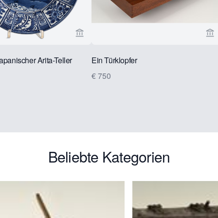
e von Limburg Antiquairs ansehen
Verkaeuferseite von Limburg Antiquairs
Ve
apanischer Arita-Teller
Ein Türklopfer
€ 750
Beliebte Kategorien