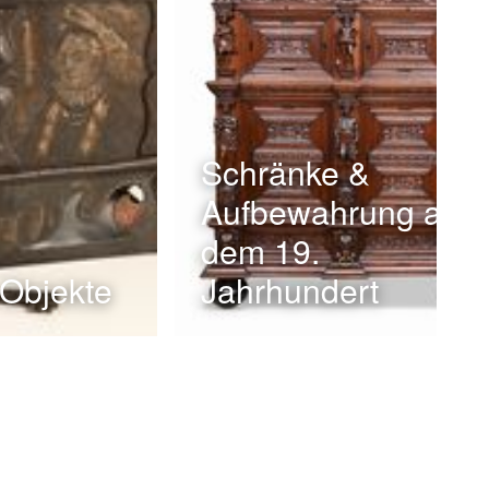
Schränke &
Aufbewahrung aus
dem 19.
 Objekte
Jahrhundert