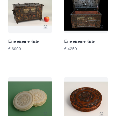
Verkaeuferseite von Limburg Antiquai
Verkaeu
Eine eiserne Kiste
Eine eiserne Kiste
€ 6000
€ 4250