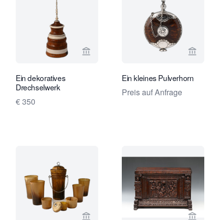
Verkaeuferseite von Limburg Antiquai
Verkaeu
Ein dekoratives
Ein kleines Pulverhorn
Drechselwerk
Preis auf Anfrage
€ 350