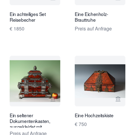
Verkaeuferseite von Limburg Antiquai
Verkaeu
Ein achteiliges Set
Eine Eichenholz-
Reisebecher
Brauttruhe
€ 1850
Preis auf Anfrage
Verkaeuferseite von Limburg Antiquai
Verkaeu
Ein seltener
Eine Hochzeitskiste
Dokumentenkasten,
€ 750
ausgekleidet mit
Schildpatt und Silber.
Preis auf Anfrage