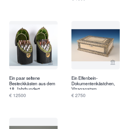
Verkaeuferseite von Limburg Antiquai
Verkaeu
Ein paar seltene
Ein Elfenbein-
Besteckkästen aus dem
Dokumentenkästchen,
18. Jahrhundert
Vizagapatam
€ 12500
€ 2750