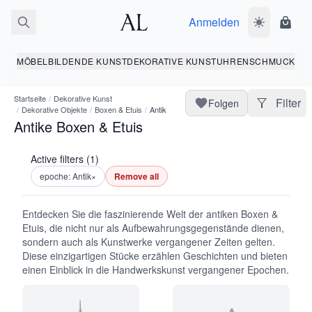
Anmelden
Dunkelmodus
Ware
MÖBEL
BILDENDE KUNST
DEKORATIVE KUNST
UHREN
SCHMUCK
Startseite
/
Dekorative Kunst
Filter
Folgen
/
Dekorative Objekte
/
Boxen & Etuis
/
Antik
Antike Boxen & Etuis
Active filters (1)
epoche: Antik
×
Remove all
Entdecken Sie die faszinierende Welt der antiken Boxen &
Etuis, die nicht nur als Aufbewahrungsgegenstände dienen,
sondern auch als Kunstwerke vergangener Zeiten gelten.
Diese einzigartigen Stücke erzählen Geschichten und bieten
einen Einblick in die Handwerkskunst vergangener Epochen.