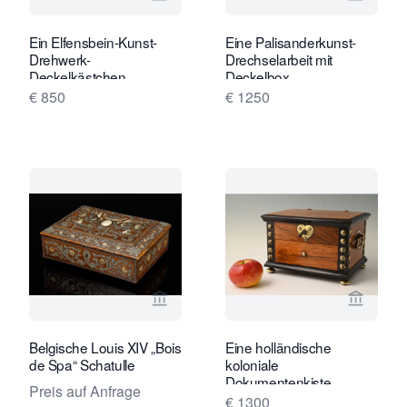
Verkaeuferseite von Limburg Antiquai
Verkaeu
Ein Elfensbein-Kunst-
Eine Palisanderkunst-
Drehwerk-
Drechselarbeit mit
Deckelkästchen
Deckelbox
€ 850
€ 1250
Verkaeuferseite von Kollenburg Antiq
Verkaeu
Belgische Louis XIV „Bois
Eine holländische
de Spa“ Schatulle
koloniale
Dokumentenkiste
Preis auf Anfrage
€ 1300