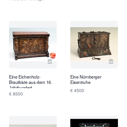
Verkaeuferseite von Limburg Antiquai
Verkaeu
Eine Eichenholz-
Eine Nürnberger
Brautkiste aus dem 16.
Eisentruhe
Jahrhundert
€ 4500
€ 8500