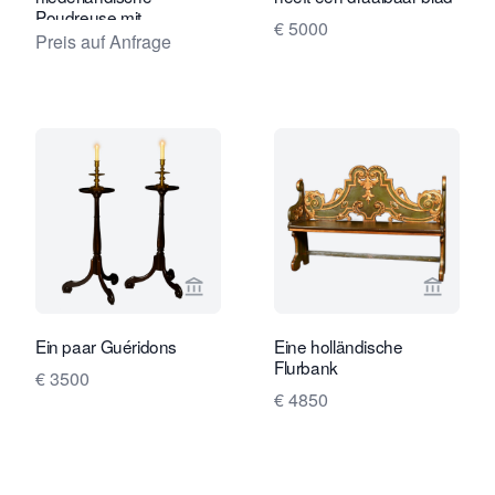
Poudreuse mit
€ 5000
atemberaubender
Preis auf Anfrage
Marketerie
Verkaeuferseite von Limburg Antiquai
Verkaeu
Ein paar Guéridons
Eine holländische
Flurbank
€ 3500
€ 4850