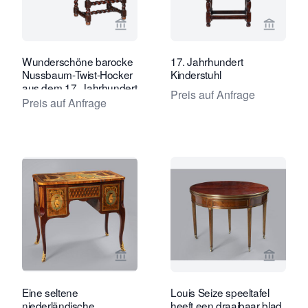
Verkaeuferseite von Van Nie Antiquai
Verkaeu
Wunderschöne barocke
17. Jahrhundert
Nussbaum-Twist-Hocker
Kinderstuhl
aus dem 17. Jahrhundert
Preis auf Anfrage
mit Lederausstattung.
Preis auf Anfrage
Verkaeuferseite von Daatselaar Fine 
Verkaeu
Eine seltene
Louis Seize speeltafel
niederländische
heeft een draaibaar blad