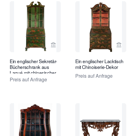
Verkaeuferseite von Van Nie Antiquai
Verkaeu
Ein englischer Sekretär-
Ein englischer Lacktisch
Bücherschrank aus
mit Chinoiserie-Dekor
Laqué mit chinesischer
Preis auf Anfrage
Dekoration
Preis auf Anfrage