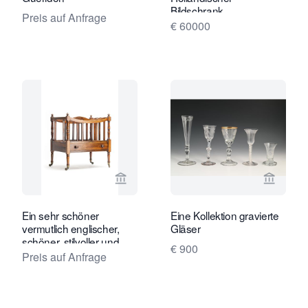
Bildschrank
Preis auf Anfrage
€ 60000
Verkaeuferseite von Toebosch Antiqu
Verkaeu
Ein sehr schöner
Eine Kollektion gravierte
vermutlich englischer,
Gläser
schöner, stilvoller und
€ 900
nützlicher Canterbury
Preis auf Anfrage
Magazinhalter.