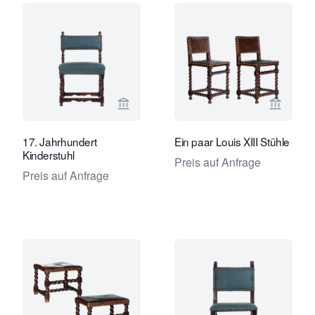
Verkaeuferseite von Van Nie Antiquai
Verkaeu
17. Jahrhundert
Ein paar Louis XIII Stühle
Kinderstuhl
Preis auf Anfrage
Preis auf Anfrage