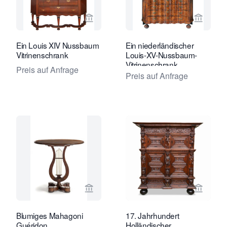
Verkaeuferseite von Van Nie Antiquai
Verkaeu
Ein Louis XIV Nussbaum
Ein niederländischer
Vitrinenschrank
Louis-XV-Nussbaum-
Vitrinenschrank
Preis auf Anfrage
Preis auf Anfrage
Verkaeuferseite von Toebosch Antiqu
Verkaeu
Blumiges Mahagoni
17. Jahrhundert
Guéridon
Holländischer