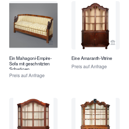
Verkaeuferseite von Daatselaar Fine 
Verkaeu
Ein Mahagoni-Empire-
Eine Amaranth-Vitrine
Sofa mit geschnitzten
Preis auf Anfrage
Schwänen
Preis auf Anfrage