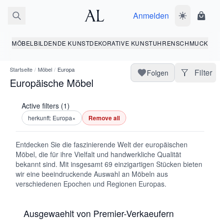
Anmelden
Dunkelmodus
Ware
MÖBEL
BILDENDE KUNST
DEKORATIVE KUNST
UHREN
SCHMUCK
Startseite
/
Möbel
/
Europa
Filter
Folgen
Europäische Möbel
Active filters (1)
herkunft: Europa
×
Remove all
Entdecken Sie die faszinierende Welt der europäischen
Möbel, die für ihre Vielfalt und handwerkliche Qualität
bekannt sind. Mit insgesamt 69 einzigartigen Stücken bieten
wir eine beeindruckende Auswahl an Möbeln aus
verschiedenen Epochen und Regionen Europas.
Ausgewaehlt von Premier-Verkaeufern