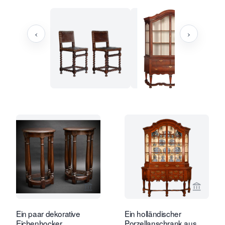
‹
›
Verkaeuferseite von Limburg Antiquai
Verkaeu
Ein paar dekorative
Ein holländischer
Eichenhocker
Porzellanschrank aus