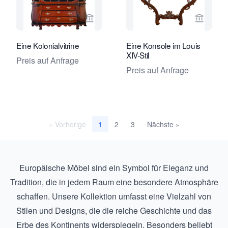
Verkaeuferseite von Van Nie Antiquai
Verkaeu
Eine Kolonialvitrine
Eine Konsole im Louis
XIV-Stil
Preis auf Anfrage
Preis auf Anfrage
« Vorherige
2
3
Nächste »
1
Europäische Möbel sind ein Symbol für Eleganz und
Tradition, die in jedem Raum eine besondere Atmosphäre
schaffen. Unsere Kollektion umfasst eine Vielzahl von
Stilen und Designs, die die reiche Geschichte und das
Erbe des Kontinents widerspiegeln. Besonders beliebt