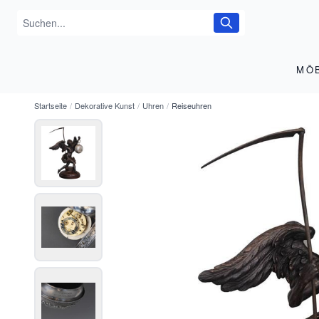
MÖ
Startseite
/
Dekorative Kunst
/
Uhren
/
Reiseuhren