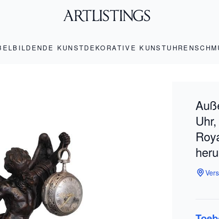
BEL
BILDENDE KUNST
DEKORATIVE KUNST
UHREN
SCHM
Auß
Uhr,
Roya
her
Vers
Toeb