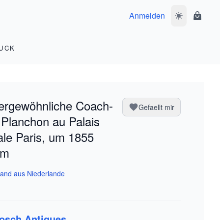
Anmelden
Dunkelmodus 
Waren
UCK
ergewöhnliche Coach-
Gefaellt mir
 Planchon au Palais
le Paris, um 1855
um
and aus Niederlande
osch Antiques