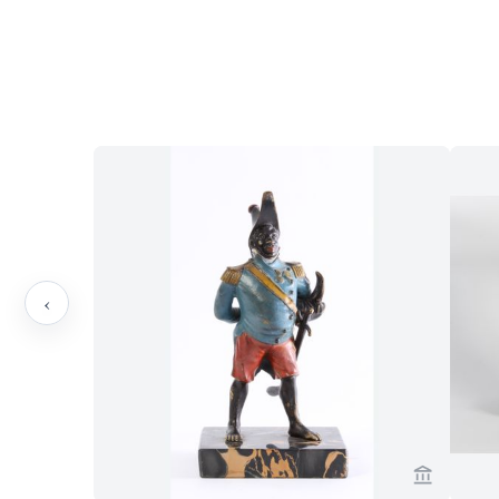
‹
Verkaeuf