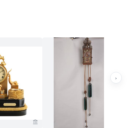
›
sch Antiques ansehen
Verkaeuferseite von Toebosch Antiques anse