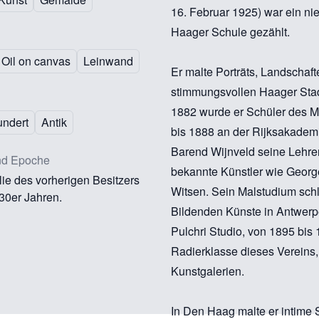
16. Februar 1925) war ein ni
Haager Schule gezählt.
Oil on canvas
Leinwand
Er malte Porträts, Landschaf
stimmungsvollen Haager Stad
1882 wurde er Schüler des M
undert
Antik
bis 1888 an der Rijksakadem
Barend Wijnveld seine Lehrer
nd Epoche
bekannte Künstler wie George
lie des vorherigen Besitzers
Witsen. Sein Malstudium sch
30er Jahren.
Bildenden Künste in Antwerpe
Pulchri Studio, von 1895 bis
Radierklasse dieses Vereins
Kunstgalerien.
In Den Haag malte er intime 