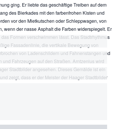
ng ging. Er liebte das geschäftige Treiben auf dem
ang des Bierkades mit den farbenfrohen Kisten und
erden vor den Mietkutschen oder Schleppwagen, von
 wenn der nasse Asphalt die Farben widerspiegelt. Er
, das Formen verschwimmen lässt. Das Stadtrhythmus
mäßige Fassadenlinie, die vertikale Bewegung von
erbrochen von Ladenschildern und Fahnenstangen und
und Fahrzeugen auf den Straßen. Arntzenius wird
ager Stadtbilder angesehen. Dieses Gemälde ist ein
 und zeigt, dass er der Meister der Haager Stadtbilder