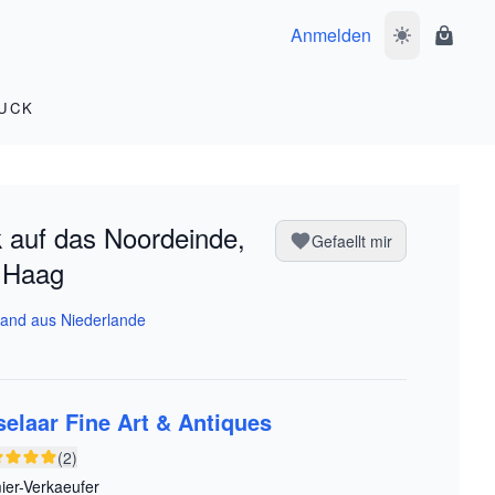
Anmelden
Dunkelmodus 
Waren
UCK
k auf das Noordeinde,
Gefaellt mir
 Haag
and aus Niederlande
selaar Fine Art & Antiques
(2)
ier-Verkaeufer