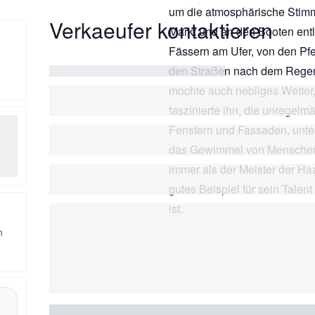
um die atmosphärische Stimmu
Verkaeufer kontaktieren
Markt und an den Booten entl
Fässern am Ufer, von den Pf
den Straßen nach dem Regen,
mochte auch nebliges Wetter
faszinierte ihn, die unregel
Fenstern und Fassaden, unt
das Gewimmel von Menschen 
immer als der Meister der Ha
gutes Beispiel für sein Talent
ist.
n