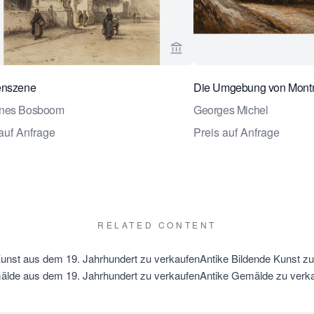
rseite von Daatselaar Fine Art & Antiques ansehen
Verkaeuferseite von Daatse
enszene
Die Umgebung von Mont
nes Bosboom
Georges Michel
auf Anfrage
Preis auf Anfrage
RELATED CONTENT
Kunst aus dem 19. Jahrhundert zu verkaufen
Antike Bildende Kunst z
lde aus dem 19. Jahrhundert zu verkaufen
Antike Gemälde zu verk