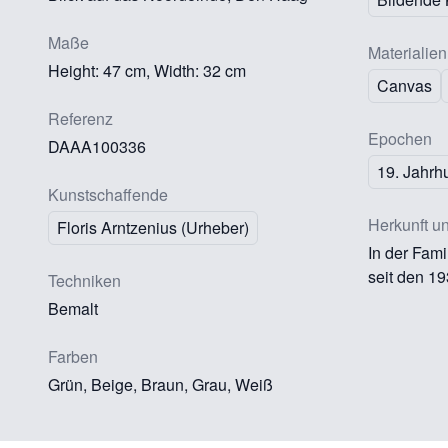
Maße
Materialien
Height: 47 cm, Width: 32 cm
Canvas
Referenz
Epochen
DAAA100336
19. Jahrh
Kunstschaffende
Herkunft u
Floris Arntzenius (Urheber)
In der Fami
seit den 19
Techniken
Bemalt
Farben
Grün, Beige, Braun, Grau, Weiß