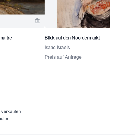
laar Fine Art & Antiques ansehen
Verkaeuferseite von Daatselaar Fine Art & A
martre
Blick auf den Noordermarkt
Isaac Israëls
Preis auf Anfrage
u verkaufen
aufen