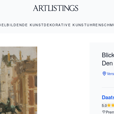
BEL
BILDENDE KUNST
DEKORATIVE KUNST
UHREN
SCHM
Blic
Den
Vers
Daat
5.0
Prem