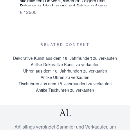
skelettiertem Uhrwerk, silbernen Zeigern und
Wanduhr m
Rahmen auf der Lünette und Schlag auf einer
€ 16500
silbernen Glocke
€ 12500
RELATED CONTENT
Dekorative Kunst aus dem 18. Jahrhundert zu verkaufen
Antike Dekorative Kunst zu verkaufen
Uhren aus dem 18. Jahrhundert zu verkaufen
Antike Uhren zu verkaufen
Tischuhren aus dem 18. Jahrhundert zu verkaufen
Antike Tischuhren zu verkaufen
Artlistings verbindet Sammler und Verkaeufer, um