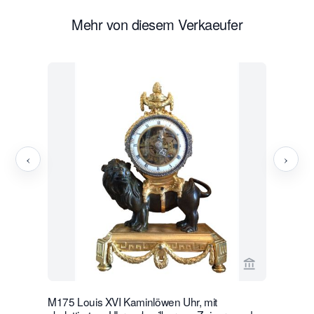
Mehr von diesem Verkaeufer
‹
›
Verkaeuferse
M175 Louis XVI Kaminlöwen Uhr, mit
W28 Große 