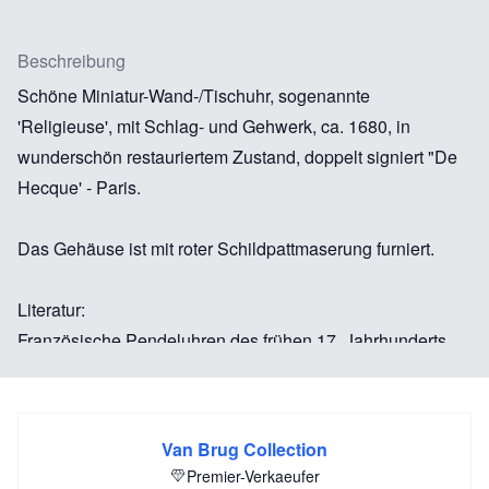
Beschreibung
Schöne Miniatur-Wand-/Tischuhr, sogenannte
'Religieuse', mit Schlag- und Gehwerk, ca. 1680, in
wunderschön restauriertem Zustand, doppelt signiert "De
Hecque' - Paris.
Das Gehäuse ist mit roter Schildpattmaserung furniert.
Literatur:
Französische Pendeluhren des frühen 17. Jahrhunderts,
bekannt als Pendules Religieuses, von Reinier Plomp.
Van Brug Collection
Premier-Verkaeufer