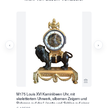
‹
›
Verkaeuferse
M175 Louis XVI Kaminlöwen Uhr, mit
W28 Große 
skelettiertem Uhrwerk, silbernen Zeigern und
Wanduhr m
Rahmen auf der Lünette und Schlag auf einer
€ 16500
silbernen Glocke