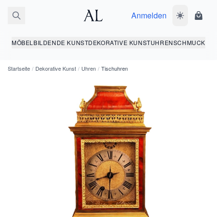
Anmelden
Dunkelmodus
Ware
MÖBEL
BILDENDE KUNST
DEKORATIVE KUNST
UHREN
SCHMUCK
Startseite
/
Dekorative Kunst
/
Uhren
/
Tischuhren