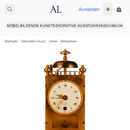
Anmelden
Dunkelmodus
Ware
MÖBEL
BILDENDE KUNST
DEKORATIVE KUNST
UHREN
SCHMUCK
Startseite
/
Dekorative Kunst
/
Uhren
/
Reiseuhren