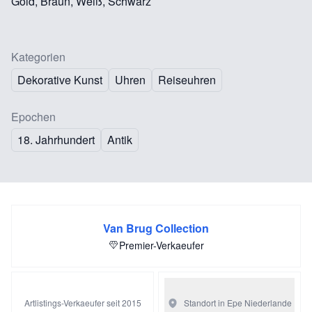
Gold, Braun, Weiß, Schwarz
Kategorien
Dekorative Kunst
Uhren
Reiseuhren
Epochen
18. Jahrhundert
Antik
Van Brug Collection
Premier-Verkaeufer
Artlistings-Verkaeufer seit 2015
Standort in Epe
Niederlande