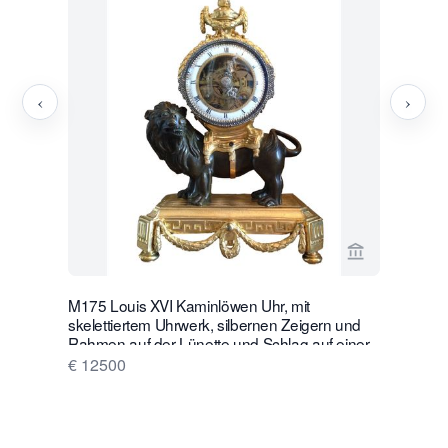
‹
›
Verkaeuferse
M175 Louis XVI Kaminlöwen Uhr, mit
W28 Große 
skelettiertem Uhrwerk, silbernen Zeigern und
Wanduhr m
Rahmen auf der Lünette und Schlag auf einer
€ 16500
silbernen Glocke
€ 12500