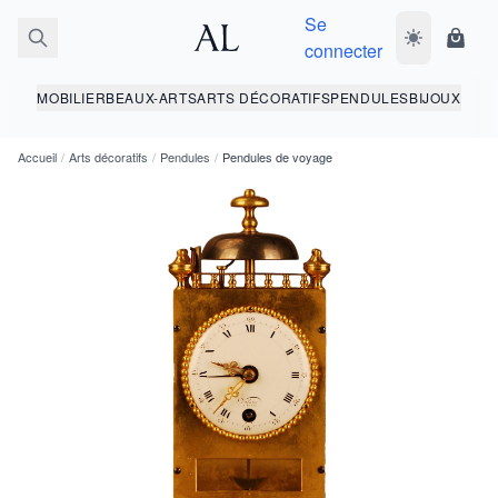
Se
Basculer le 
Panie
connecter
MOBILIER
BEAUX-ARTS
ARTS DÉCORATIFS
PENDULES
BIJOUX
Accueil
/
Arts décoratifs
/
Pendules
/
Pendules de voyage