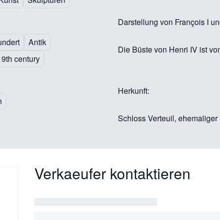
Darstellung von François I un
undert
Antik
Die Büste von Henri IV ist 
 19th century
Herkunft:
h
Schloss Verteuil, ehemaliger
Verkaeufer kontaktieren