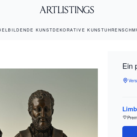
BEL
BILDENDE KUNST
DEKORATIVE KUNST
UHREN
SCHM
Ein 
Vers
Limb
Prem