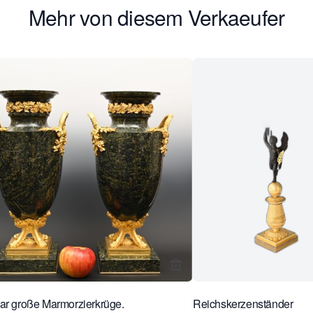
Mehr von diesem Verkaeufer
rseite von Limburg Antiquairs ansehen
Verkaeuferseite von Limbur
ar große Marmorzierkrüge.
Reichskerzenständer