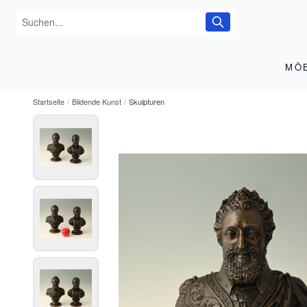
MÖ
Startseite
/
Bildende Kunst
/
Skulpturen