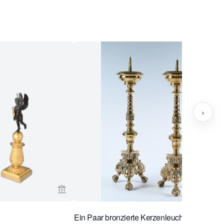
›
g Antiquairs ansehen
Verkaeuferseite von Limburg Antiquairs anse
Ein Paar bronzierte Kerzenleuchter aus dem