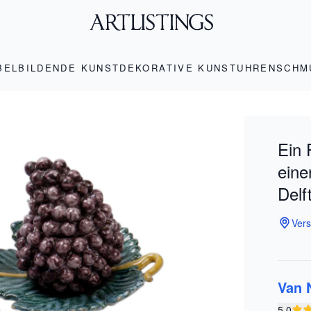
BEL
BILDENDE KUNST
DEKORATIVE KUNST
UHREN
SCHM
Ein 
eine
Delf
Vers
Van 
5.0