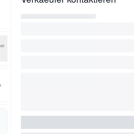
mel
n