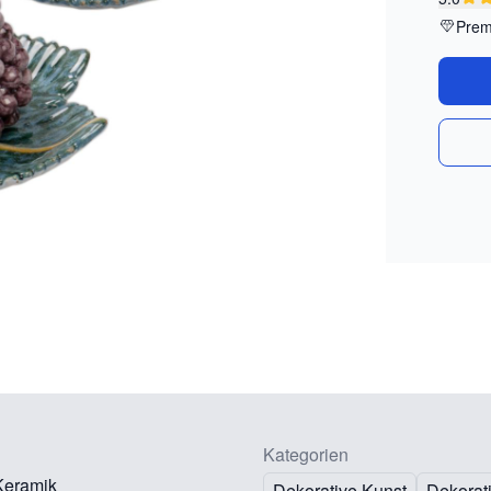
Prem
Kategorien
 Keramik
Dekorative Kunst
Dekorat