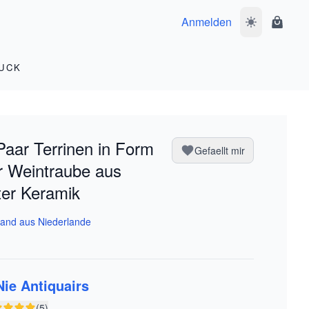
Anmelden
Dunkelmodus 
Waren
UCK
Paar Terrinen in Form
Gefaellt mir
r Weintraube aus
ter Keramik
and aus Niederlande
Nie Antiquairs
(5)