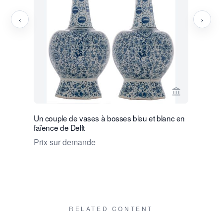
‹
›
Voir la page
Un couple de vases à bosses bleu et blanc en
Un couple
faïence de Delft
de Delft b
Prix sur demande
€ 10.000 
RELATED CONTENT