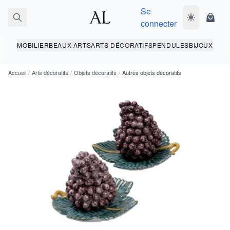
Se
Basculer le 
Panie
connecter
MOBILIER
BEAUX-ARTS
ARTS DÉCORATIFS
PENDULES
BIJOUX
Accueil
/
Arts décoratifs
/
Objets décoratifs
/
Autres objets décoratifs