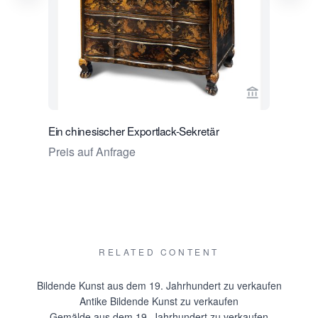
Verkaeuferse
Ein chinesischer Exportlack-Sekretär
Ein Louis
des VOC-G
Preis auf Anfrage
Preis auf
RELATED CONTENT
Bildende Kunst aus dem 19. Jahrhundert zu verkaufen
Antike Bildende Kunst zu verkaufen
Gemälde aus dem 19. Jahrhundert zu verkaufen