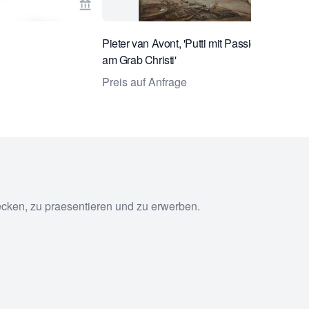
& Brandsma Works of art ansehen
Verkaeuferseite von Bruil & Brandsma Works 
Pieter van Avont, 'Putti mit Passioninstrumen
am Grab Christi'
Preis auf Anfrage
ecken, zu praesentieren und zu erwerben.