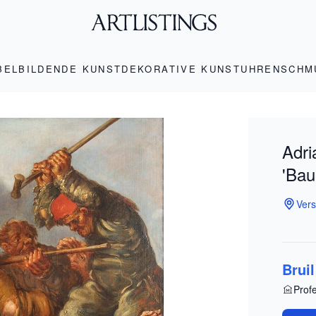
BEL
BILDENDE KUNST
DEKORATIVE KUNST
UHREN
SCHM
Adri
'Bau
Vers
Brui
Prof