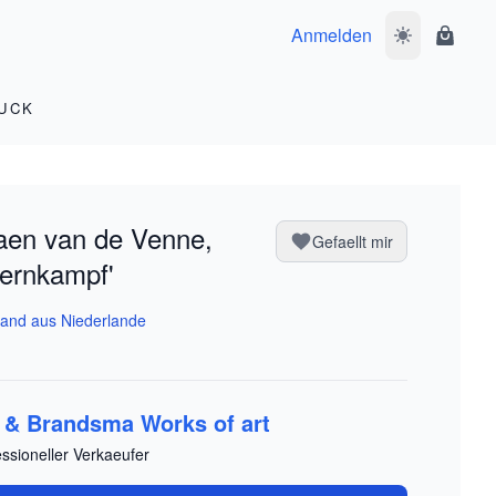
Anmelden
Dunkelmodus 
Waren
UCK
aen van de Venne,
Gefaellt mir
ernkampf'
and aus Niederlande
l & Brandsma Works of art
essioneller Verkaeufer