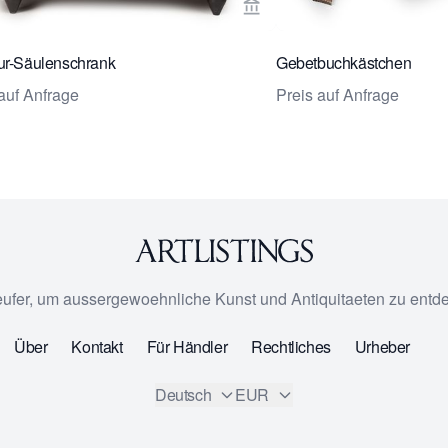
rseite von Bruil & Brandsma Works of art ansehen
Verkaeuferseite von Bruil 
ur-Säulenschrank
Gebetbuchkästchen
auf Anfrage
Preis auf Anfrage
eufer, um aussergewoehnliche Kunst und Antiquitaeten zu entd
Über
Kontakt
Für Händler
Rechtliches
Urheber
Deutsch
EUR