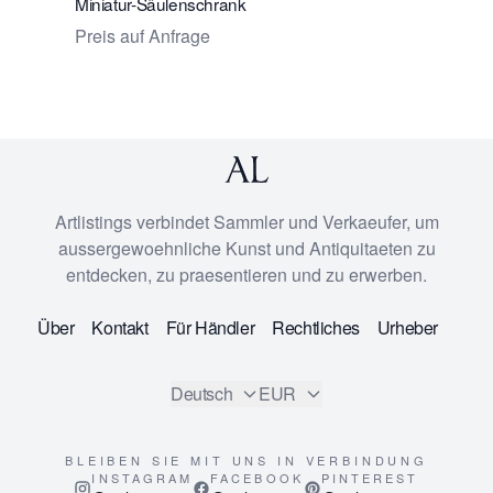
Miniatur-Säulenschrank
Gebetbuc
Preis auf Anfrage
Preis auf
Artlistings verbindet Sammler und Verkaeufer, um
aussergewoehnliche Kunst und Antiquitaeten zu
entdecken, zu praesentieren und zu erwerben.
Über
Kontakt
Für Händler
Rechtliches
Urheber
Deutsch
EUR
BLEIBEN SIE MIT UNS IN VERBINDUNG
INSTAGRAM
FACEBOOK
PINTEREST