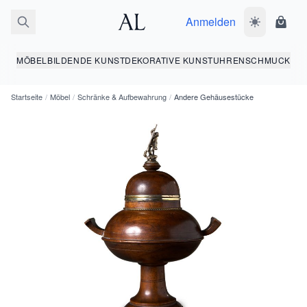
Anmelden
Dunkelmodus
Ware
MÖBEL
BILDENDE KUNST
DEKORATIVE KUNST
UHREN
SCHMUCK
Startseite
/
Möbel
/
Schränke & Aufbewahrung
/
Andere Gehäusestücke