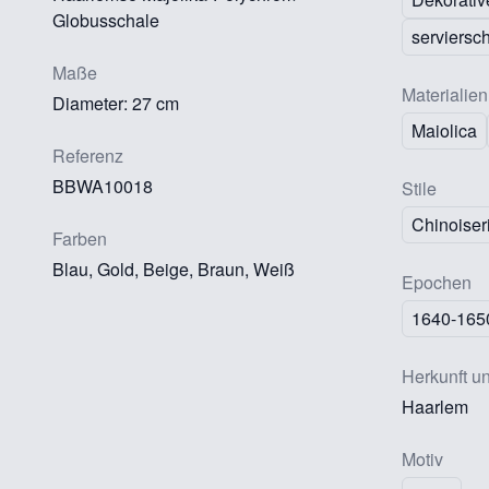
Globusschale
serviersc
Maße
Materialien
Diameter: 27 cm
Maiolica
Referenz
BBWA10018
Stile
Chinoiser
Farben
Blau, Gold, Beige, Braun, Weiß
Epochen
1640-165
Herkunft u
Haarlem
Motiv