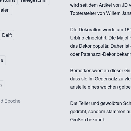
wird seit dem Artikel von J
halen
Töpferatelier von Willem Jan
Die Dekoration wurde um 1515
Delft
Urbino eingeführt. Die Majoli
das Dekor populär. Daher ist
oder Patanazzi-Dekor bekan
ie
Bemerkenswert an dieser Gru
dass sie im Gegensatz zu vi
0
anstelle eines weichen gelb
nd Epoche
Die Teller und gewölbten Sc
gedreht, sondern stammen aus
Größen bekannt.