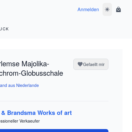
Anmelden
Dunkelmodus 
Waren
UCK
lemse Majolika-
Gefaellt mir
chrom-Globusschale
and aus Niederlande
l & Brandsma Works of art
essioneller Verkaeufer