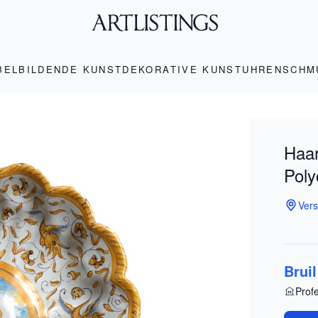
BEL
BILDENDE KUNST
DEKORATIVE KUNST
UHREN
SCHM
Haar
Poly
Vers
Brui
Prof