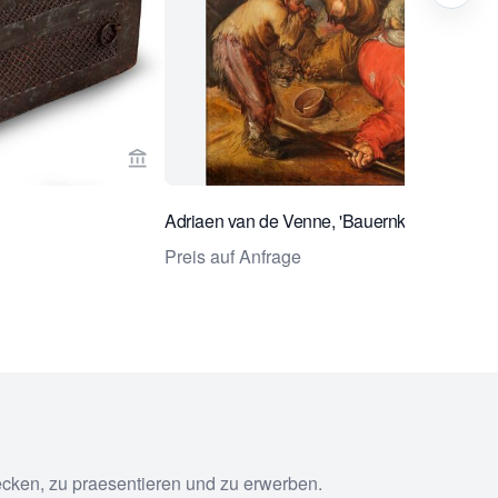
& Brandsma Works of art ansehen
Verkaeuferseite von Bruil & Brandsma Works 
Adriaen van de Venne, 'Bauernkampf'
Preis auf Anfrage
ecken, zu praesentieren und zu erwerben.