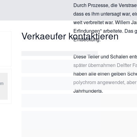
Durch Prozesse, die Verstrae
dass es ihm untersagt war, e
weit verbreitet war. Willem J
Erfindungen" arbeitete. Das
Verkaeufer kontaktieren
Entdeckung.
Diese Teller und Schalen ent
später übernahmen Delfter Fa
haben alle einen gelben Sch
polychrom angewendet, aber di
am
Jahrhunderts.