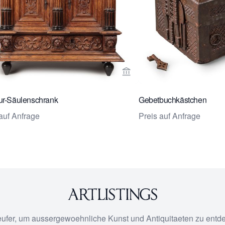
rseite von Bruil & Brandsma Works of art ansehen
Verkaeuferseite von Bruil 
ur-Säulenschrank
Gebetbuchkästchen
auf Anfrage
Preis auf Anfrage
eufer, um aussergewoehnliche Kunst und Antiquitaeten zu entd