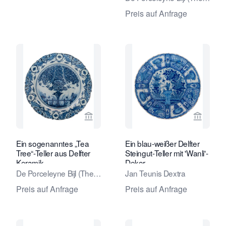
Porcelain Axe) Factory
Preis auf Anfrage
Verkaeuferseite von Van Nie Antiquai
Verkaeu
Ein sogenanntes „Tea
Ein blau-weißer Delfter
Tree“-Teller aus Delfter
Steingut-Teller mit 'Wanli'-
Keramik
Dekor
De Porceleyne Bijl (The
Jan Teunis Dextra
Porcelain Axe) Factory
Preis auf Anfrage
Preis auf Anfrage