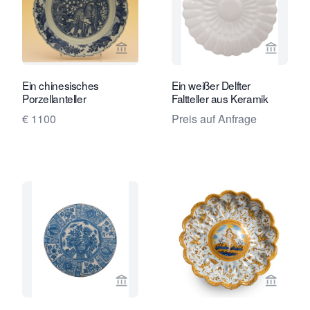
Verkaeuferseite von Limburg Antiquai
Verkaeu
Ein chinesisches
Ein weißer Delfter
Porzellanteller
Faltteller aus Keramik
€ 1100
Preis auf Anfrage
Verkaeuferseite von Van Nie Antiquai
Verkaeu