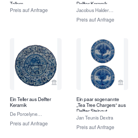
Tellern
Delfter Keramik
Preis auf Anfrage
Jacobus Halder
Adriaensz.
Preis auf Anfrage
Verkaeuferseite von Van Nie Antiquai
Verkaeu
Ein Teller aus Delfter
Ein paar sogenannte
Keramik
„Tea Tree Chargers“ aus
Delfter Steingut
De Porcelyne
Jan Teunis Dextra
Lampetkan - The
Preis auf Anfrage
Preis auf Anfrage
Porcelan Ewer Factory