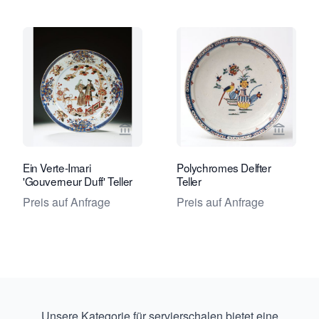
Verkaeuferseite von Kunsthandel Jacq
Verkaeu
Ein Verte-Imari
Polychromes Delfter
'Gouverneur Duff' Teller
Teller
Preis auf Anfrage
Preis auf Anfrage
Unsere Kategorie für servierschalen bietet eine