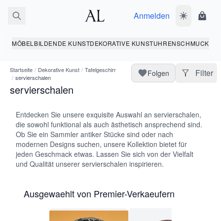
Anmelden
Dunkelmodus
Ware
MÖBEL
BILDENDE KUNST
DEKORATIVE KUNST
UHREN
SCHMUCK
Startseite
/
Dekorative Kunst
/
Tafelgeschirr
Filter
Folgen
/
servierschalen
servierschalen
Entdecken Sie unsere exquisite Auswahl an servierschalen,
die sowohl funktional als auch ästhetisch ansprechend sind.
Ob Sie ein Sammler antiker Stücke sind oder nach
modernen Designs suchen, unsere Kollektion bietet für
jeden Geschmack etwas. Lassen Sie sich von der Vielfalt
und Qualität unserer servierschalen inspirieren.
Ausgewaehlt von Premier-Verkaeufern