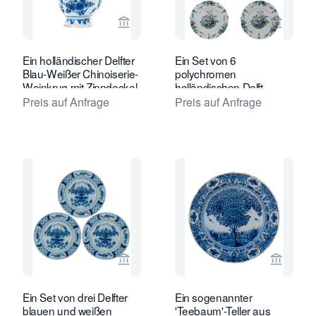
Verkaeuferseite von Van Nie Antiquai
Verkaeu
Ein holländischer Delfter
Ein Set von 6
Blau-Weißer Chinoiserie-
polychromen
Weinkrug mit Zinndeckel
holländischen Delft
montiert
Tellern
Preis auf Anfrage
Preis auf Anfrage
Verkaeuferseite von Van Nie Antiquai
Verkaeu
Ein Set von drei Delfter
Ein sogenannter
blauen und weißen
'Teebaum'-Teller aus