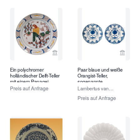
Verkaeuferseite von Van Nie Antiquai
Verkaeu
Ein polychromer
Paar blaue und weiße
holländischer Delft-Teller
Orangist-Teller,
mit einem Papagei.
sogenannte
'Pannekoekjes'
Preis auf Anfrage
Lambertus van
Eenhoorn
Preis auf Anfrage