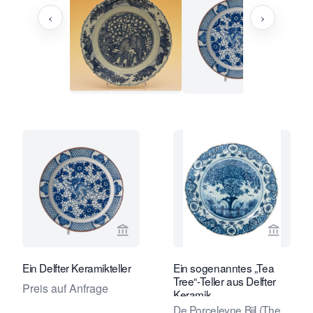
‹
›
Verkaeuferseite von Limburg Antiquai
Verkaeu
Ein Delfter Keramikteller
Ein sogenanntes „Tea
Tree“-Teller aus Delfter
Preis auf Anfrage
Keramik
De Porceleyne Bijl (The