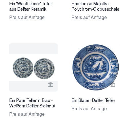
Ein 'Wanli Decor' Teller
Haarlemse Majolika-
aus Delfter Keramik
Polychrom-Globusschale
Preis auf Anfrage
Preis auf Anfrage
Verkaeuferseite von Van Nie Antiquai
Verkaeu
Ein Paar Teller in Blau -
Ein Blauer Delfter Teller
Weißem Delfter Steingut
Preis auf Anfrage
Preis auf Anfrage