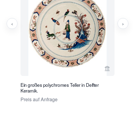
‹
›
Verkaeuferse
Ein großes polychromes Teller in Delfter
Polychrome
Keramik.
Preis auf
Preis auf Anfrage