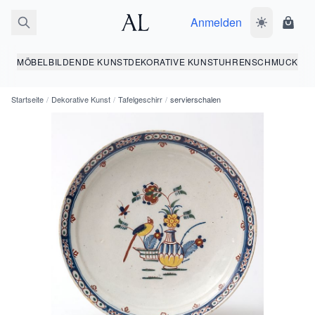
Anmelden
Dunkelmodus
Ware
MÖBEL
BILDENDE KUNST
DEKORATIVE KUNST
UHREN
SCHMUCK
Startseite
/
Dekorative Kunst
/
Tafelgeschirr
/
servierschalen