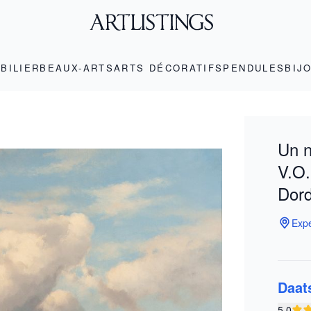
BILIER
BEAUX-ARTS
ARTS DÉCORATIFS
PENDULES
BIJ
Un n
V.O.
Dord
Expe
Daat
5.0