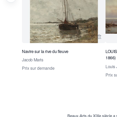
Voir la p
Navire sur la rive du fleuve
LOUIS
1866
Jacob Maris
LA M
Louis 
Prix sur demande
Prix 
Beaux-Arts du XIXe siècle a