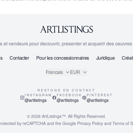
urs et vendeurs pour decouvrir, presenter et acquerir des oeuvres d
os
Contacter
Pour les concessionnaires
Juridique
Créat
Francais
EUR
RESTONS EN CONTACT
INSTAGRAM
FACEBOOK
PINTEREST
@artlistings
@artlistings
@artlistings
© 2026
ArtListings™
. All Rights Reserved.
s protected by reCAPTCHA and the Google
Privacy Policy
and
Terms of S