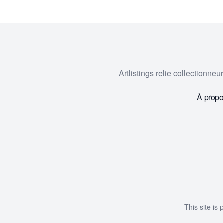
Artlistings relie collectionne
À prop
This site i