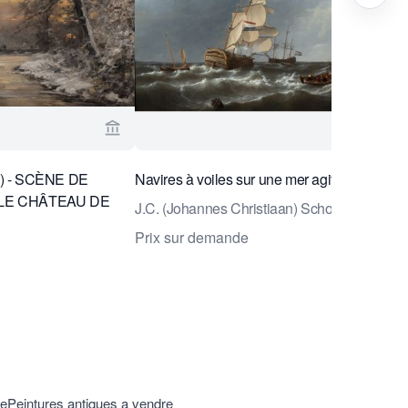
tselaar Fine Art & Antiques
Voir la page vendeur de Daatselaar Fine Art 
) - SCÈNE DE
Navires à voiles sur une mer agitée
 LE CHÂTEAU DE
J.C. (Johannes Christiaan) Schotel
ASSEN
Prix sur demande
re
Peintures antiques a vendre