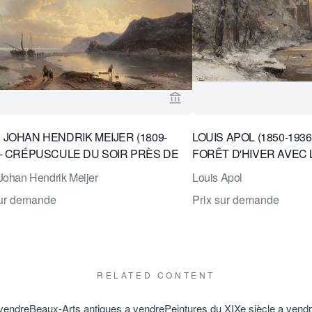
age vendeur de Daatselaar Fine Art & Antiques
Voir la page vendeur de Daa
 JOHAN HENDRIK MEIJER (1809-
LOUIS APOL (1850-1936
) - CRÉPUSCULE DU SOIR PRÈS DE
FORÊT D'HIVER AVEC
ER
CANNENBURCH À VA
Johan Hendrik Meijer
Louis Apol
sur demande
Prix sur demande
RELATED CONTENT
 vendre
Beaux-Arts antiques a vendre
Peintures du XIXe siècle a vend