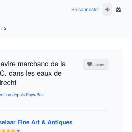
Se connecter
Basculer le m
Panier
OUX
avire marchand de la
J'aime
C. dans les eaux de
recht
dition depuis Pays-Bas
selaar Fine Art & Antiques
(2)