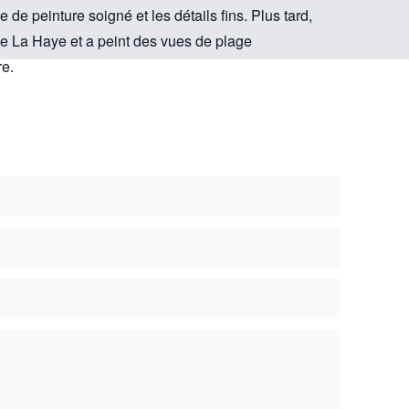
e de peinture soigné et les détails fins. Plus tard,
 de La Haye et a peint des vues de plage
re.