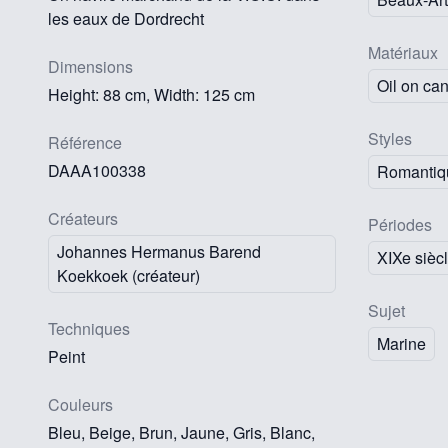
les eaux de Dordrecht
Matériaux
Dimensions
Oil on ca
Height: 88 cm, Width: 125 cm
Styles
Référence
DAAA100338
Romantiq
Créateurs
Périodes
Johannes Hermanus Barend
XIXe sièc
Koekkoek (créateur)
Sujet
Techniques
Marine
Peint
Couleurs
Bleu, Beige, Brun, Jaune, Gris, Blanc,