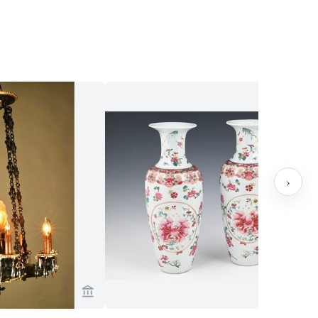
›
g Antiquairs ansehen
Verkaeuferseite von Limburg Antiquairs anse