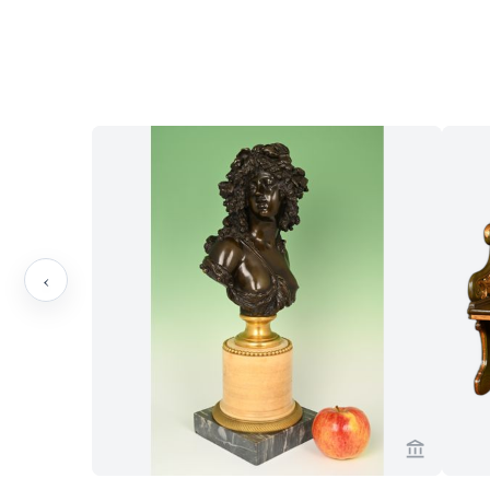
‹
Verkaeufe