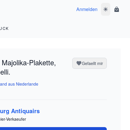
Anmelden
Dunkelmodus 
Waren
UCK
 Majolika-Plakette,
Gefaellt mir
lli.
and aus Niederlande
urg Antiquairs
ier-Verkaeufer