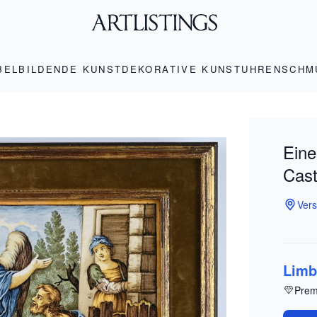
BEL
BILDENDE KUNST
DEKORATIVE KUNST
UHREN
SCHM
Eine
Caste
Vers
Limb
Prem