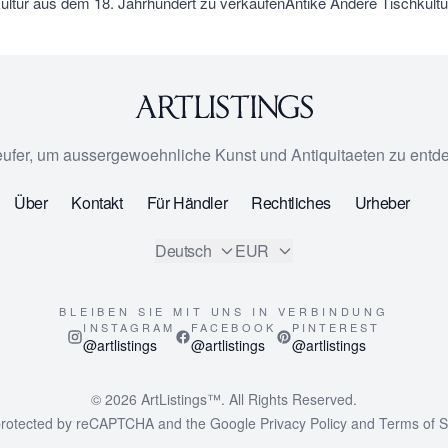
ultur aus dem 18. Jahrhundert zu verkaufen
Antike Andere Tischkultu
eufer, um aussergewoehnliche Kunst und Antiquitaeten zu entd
Über
Kontakt
Für Händler
Rechtliches
Urheber
Deutsch
EUR
BLEIBEN SIE MIT UNS IN VERBINDUNG
INSTAGRAM
FACEBOOK
PINTEREST
@artlistings
@artlistings
@artlistings
© 2026
ArtListings™
. All Rights Reserved.
s protected by reCAPTCHA and the Google
Privacy Policy
and
Terms of S