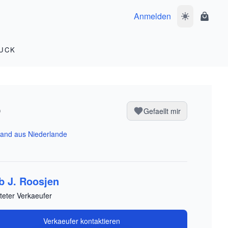
Anmelden
Dunkelmodus 
Waren
UCK
b
Gefaellt mir
and aus Niederlande
b J. Roosjen
teter Verkaeufer
Verkaeufer kontaktieren