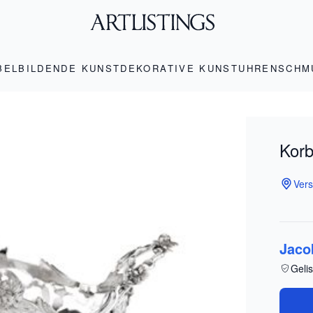
BEL
BILDENDE KUNST
DEKORATIVE KUNST
UHREN
SCHM
Kor
Vers
Jaco
Gelis