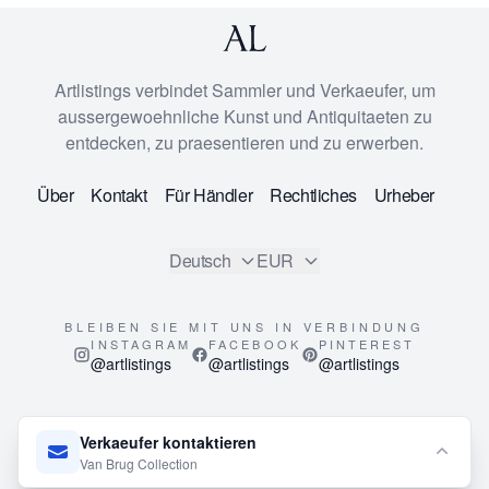
Artlistings verbindet Sammler und Verkaeufer, um
aussergewoehnliche Kunst und Antiquitaeten zu
entdecken, zu praesentieren und zu erwerben.
Über
Kontakt
Für Händler
Rechtliches
Urheber
Deutsch
EUR
BLEIBEN SIE MIT UNS IN VERBINDUNG
INSTAGRAM
FACEBOOK
PINTEREST
@artlistings
@artlistings
@artlistings
© 2026
ArtListings™
. All Rights Reserved.
Verkaeufer kontaktieren
This site is protected by reCAPTCHA and the Google
Privacy
Van Brug Collection
Policy
and
Terms of Service
apply.