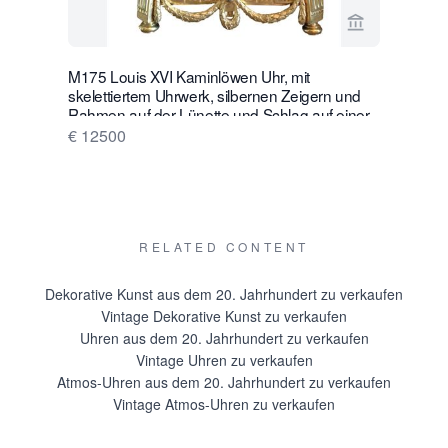
Verkaeuferse
M175 Louis XVI Kaminlöwen Uhr, mit
W28 Große 
skelettiertem Uhrwerk, silbernen Zeigern und
Wanduhr m
Rahmen auf der Lünette und Schlag auf einer
€ 16500
silbernen Glocke
€ 12500
RELATED CONTENT
Dekorative Kunst aus dem 20. Jahrhundert zu verkaufen
Vintage Dekorative Kunst zu verkaufen
Uhren aus dem 20. Jahrhundert zu verkaufen
Vintage Uhren zu verkaufen
Atmos-Uhren aus dem 20. Jahrhundert zu verkaufen
Vintage Atmos-Uhren zu verkaufen